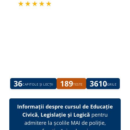
5.0
★★★★★
(60 recenzii)
Sinteze
și lecții
video
detaliate,
grile
explicate, cu feedback
.
Meditații live
în
fiecare
miercuri
de la
18:30
cu
profesor psih.
Florin Nicola. 25 de ani de experiență
.
Învață cu
succes legislație pentru admitere MAI 2026
.
36
189
3610
CAPITOLE ȘI LECȚII
TESTE
GRILE
Informații despre cursul de Educație
Civică, Legislație și Logică
pentru
admitere la școlile MAI de poliție,