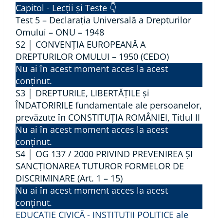
S
Capitol - Lecții și Teste 👇
1
Test 5 – Declarația Universală a Drepturilor
│
Omului – ONU – 1948
S2 │ CONVENȚIA EUROPEANĂ A
🎁
DREPTURILOR OMULUI – 1950 (CEDO)
D
Nu ai în acest moment acces la acest
E
conținut.
C
S3 │ DREPTURILE, LIBERTĂȚILE și
L
ÎNDATORIRILE fundamentale ale persoanelor,
A
prevăzute în CONSTITUȚIA ROMÂNIEI, Titlul II
R
Nu ai în acest moment acces la acest
A
conținut.
S4 │ OG 137 / 2000 PRIVIND PREVENIREA ȘI
Ț
SANCȚIONAREA TUTUROR FORMELOR DE
I
DISCRIMINARE (Art. 1 – 15)
A
Nu ai în acest moment acces la acest
U
conținut.
N
EDUCAȚIE CIVICĂ - INSTITUȚII POLITICE ale