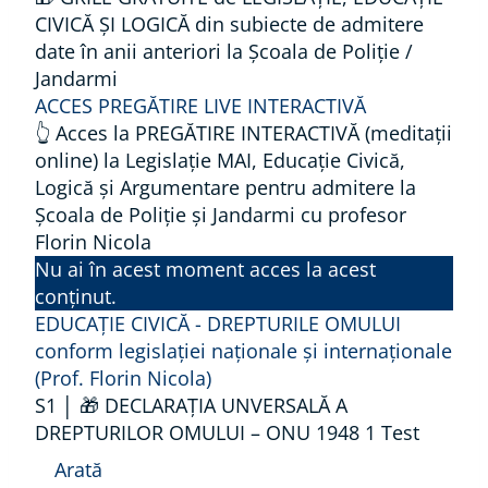
CIVICĂ ȘI LOGICĂ din subiecte de admitere
date în anii anteriori la Școala de Poliție /
Jandarmi
ACCES PREGĂTIRE LIVE INTERACTIVĂ
👆 Acces la PREGĂTIRE INTERACTIVĂ (meditații
online) la Legislație MAI, Educație Civică,
Logică și Argumentare pentru admitere la
Școala de Poliție și Jandarmi cu profesor
Florin Nicola
Nu ai în acest moment acces la acest
conținut.
EDUCAȚIE CIVICĂ - DREPTURILE OMULUI
conform legislației naționale și internaționale
(Prof. Florin Nicola)
S1 │ 🎁 DECLARAȚIA UNVERSALĂ A
DREPTURILOR OMULUI – ONU 1948
1 Test
Arată