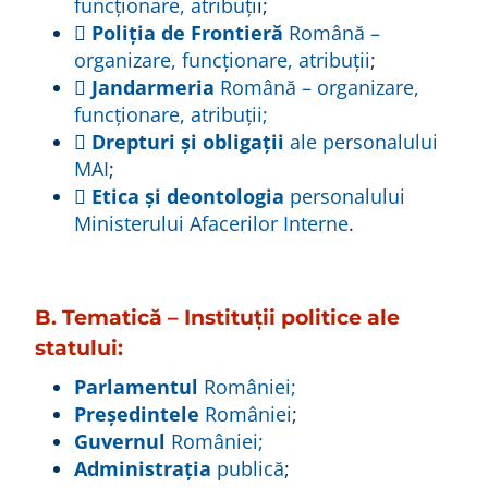
funcționare, atribuți
i;

Poliția de Frontieră
Română –
organizare, funcționare, atribuții
;

Jandarmeria
Română – organizare,
funcționare, atribuții;

Drepturi și obligații
ale personalului
MAI
;

Etica și deontologia
personalului
Ministerului Afacerilor Interne
.
B. Tematică – Instituţii politice ale
statului:
Parlamentul
României;
Preşedintele
României
;
Guvernul
României;
Administrația
publică
;