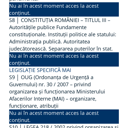
L
Nu ai în acest moment acces la acest
O
conținut.
R
S8 │ CONSTITUȚIA ROMÂNIEI – TITLUL III –
O
Autorităţile publice Fundamente
constituționale. Instituții politice ale statului:
M
Administrația publică. Autoritatea
U
judecătorească. Separarea puterilor în stat.
L
Nu ai în acest moment acces la acest
U
conținut.
I
LEGISLAȚIE SPECIFICĂ MAI
–
S9 │ OUG (Ordonanța de Urgență a
O
Guvernului) nr. 30 / 2007 – privind
N
organizarea și funcționarea Ministerului
Afacerilor Interne (MAI) – organizare,
U
funcționare, atribuții
1
Nu ai în acest moment acces la acest
9
conținut.
4
S10 │ LEGEA 218 / 2002 privind organizarea și