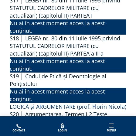
S17 │ LEGEA nr. 80 din 11 iulie 1995 privind
STATUTUL CADRELOR MILITARE (cu
actualizări) (capitolul II) PARTEA I
Nu ai în acest moment acces la acest
conținut.
S18 │ LEGEA nr. 80 din 11 iulie 1995 privind
STATUTUL CADRELOR MILITARE (cu
actualizări) (capitolul II) PARTEA a II-a
Nu ai în acest moment acces la acest
conținut.
S19 │ Codul de Etică și Deontologie al
Polițistului
Nu ai în acest moment acces la acest
conținut.
LOGICĂ și ARGUMENTARE (prof. Florin Nicola)
S20 │ Argumentarea. Termenii
2 Teste
Nu ai în acest moment acces la acest
📞
🔒
☰
conținut.
CONTACT
LOGIN
MENIU