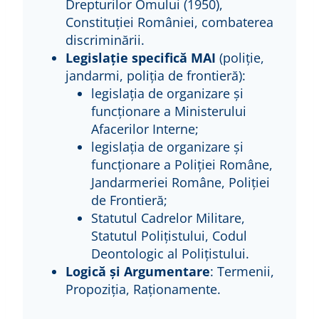
Drepturilor Omului (1950),
Constituției României, combaterea
discriminării.
Legislație specifică MAI
(poliție,
jandarmi, poliția de frontieră):
legislația de organizare și
funcționare a Ministerului
Afacerilor Interne;
legislația de organizare și
funcționare a Poliției Române,
Jandarmeriei Române, Poliției
de Frontieră;
Statutul Cadrelor Militare,
Statutul Polițistului, Codul
Deontologic al Polițistului.
Logică și Argumentare
: Termenii,
Propoziția, Raționamente.