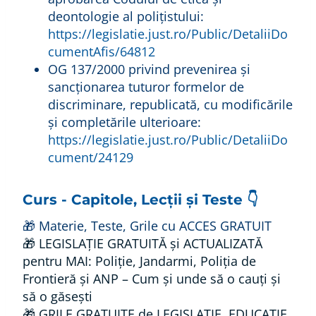
deontologie al polițistului:
https://legislatie.just.ro/Public/DetaliiDo
cumentAfis/64812
OG 137/2000 privind prevenirea şi
sancţionarea tuturor formelor de
discriminare, republicată, cu modificările
și completările ulterioare:
https://legislatie.just.ro/Public/DetaliiDo
cument/24129
Curs - Capitole, Lecții și Teste 👇
🎁 Materie, Teste, Grile cu ACCES GRATUIT
🎁 LEGISLAȚIE GRATUITĂ și ACTUALIZATĂ
pentru MAI: Poliție, Jandarmi, Poliția de
Frontieră și ANP – Cum și unde să o cauți și
să o găsești
🎁 GRILE GRATUITE de LEGISLAȚIE, EDUCAȚIE