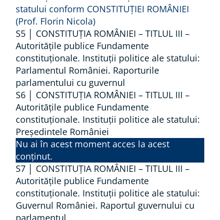
V
statului conform CONSTITUȚIEI ROMÂNIEI
E
(Prof. Florin Nicola)
R
S5 │ CONSTITUȚIA ROMÂNIEI – TITLUL III –
Autorităţile publice Fundamente
S
constituționale. Instituții politice ale statului:
A
Parlamentul României. Raporturile
L
parlamentului cu guvernul
Ă
S6 │ CONSTITUȚIA ROMÂNIEI – TITLUL III –
A
Autorităţile publice Fundamente
D
constituționale. Instituții politice ale statului:
R
Președintele României
E
Nu ai în acest moment acces la acest
P
conținut.
S7 │ CONSTITUȚIA ROMÂNIEI – TITLUL III –
T
Autorităţile publice Fundamente
U
constituționale. Instituții politice ale statului:
R
Guvernul României. Raportul guvernului cu
I
parlamentul