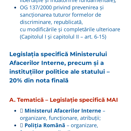
libertățile și îndatoririle fundamentale)
;
OG 137/2000 privind prevenirea şi
sancţionarea tuturor formelor de
discriminare, republicată,
cu modificările și completările ulterioare
(Capitolul I și capitolul II – art. 6-15)
Legislaţia specifică Ministerului
Afacerilor Interne, precum şi a
instituţiilor politice ale statului –
20% din nota finală
A. Tematică – Legislație specifică MAI

Ministerul Afacerilor Interne
–
organizare, funcționare, atribuții;

Poliția Română
– organizare,