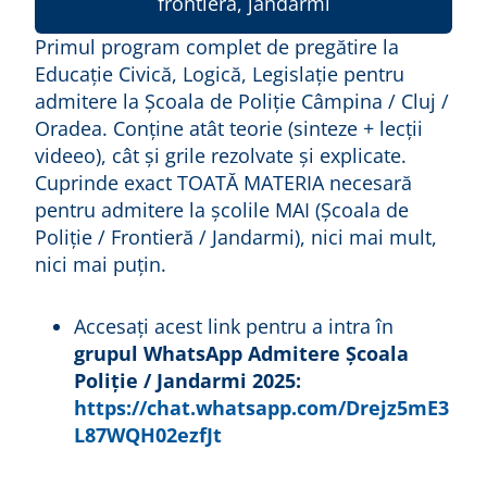
frontieră, jandarmi
Primul program complet de pregătire la
Educație Civică, Logică, Legislație pentru
admitere la Școala de Poliție Câmpina / Cluj /
Oradea. Conține atât teorie (sinteze + lecții
videeo), cât și grile rezolvate și explicate.
Cuprinde exact TOATĂ MATERIA necesară
pentru admitere la școlile MAI (Școala de
Poliție / Frontieră / Jandarmi), nici mai mult,
nici mai puțin.
Accesați acest link pentru a intra în
grupul WhatsApp Admitere Școala
Poliție / Jandarmi 2025:
https://chat.whatsapp.com/Drejz5mE3
L87WQH02ezfJt