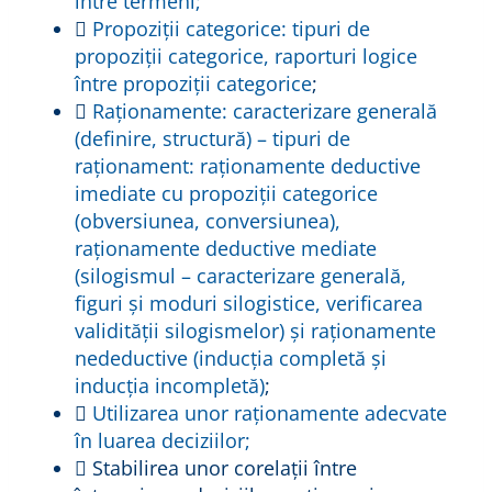
între termeni;

Propoziții categorice: tipuri de
propoziții categorice, raporturi logice
între propoziții categorice
;

Raționamente: caracterizare generală
(definire, structură) – tipuri de
raţionament: raționamente deductive
imediate cu propoziții categorice
(obversiunea, conversiunea),
raționamente deductive mediate
(silogismul – caracterizare generală,
figuri și moduri silogistice, verificarea
validității silogismelor) și raționamente
nedeductive (inducția completă și
inducția incompletă)
;

Utilizarea unor raționamente adecvate
în luarea deciziilor;
 Stabilirea unor corelații între