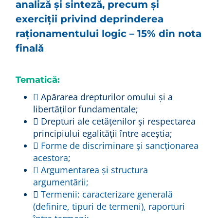
analiză şi sinteză, precum şi
exerciţii privind deprinderea
raţionamentului logic – 15% din nota
finală
Tematică:
 Apărarea drepturilor omului şi a
libertăţilor fundamentale;
 Drepturi ale cetățenilor și respectarea
principiului egalității între aceștia;

Forme de discriminare și sancționarea
acestora
;

Argumentarea și structura
argumentării;

Termenii: caracterizare generală
(definire, tipuri de termeni), raporturi