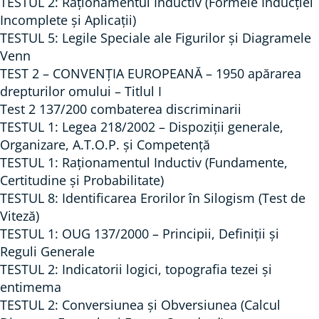
r
TESTUL 2: Raționamentul Inductiv (Formele Inducției
i
Incomplete și Aplicații)
o
TESTUL 5: Legile Speciale ale Figurilor și Diagramele
c
p
Venn
ă
o
TEST 2 – CONVENŢIA EUROPEANĂ – 1950 apărarea
z
drepturilor omului – Titlul I
i
Test 2 137/200 combaterea discriminarii
ț
TESTUL 1: Legea 218/2002 – Dispoziții generale,
i
Organizare, A.T.O.P. și Competență
i
TESTUL 1: Raționamentul Inductiv (Fundamente,
Certitudine și Probabilitate)
c
TESTUL 8: Identificarea Erorilor în Silogism (Test de
a
Viteză)
t
TESTUL 1: OUG 137/2000 – Principii, Definiții și
e
Reguli Generale
g
TESTUL 2: Indicatorii logici, topografia tezei și
o
entimema
r
TESTUL 2: Conversiunea și Obversiunea (Calcul