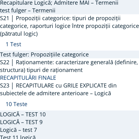
r
2
Recapitulare Logică; Admitere MAI – Termenii
a
0
test fulger – Termenii
t
│
S21 │ Propoziții categorice: tipuri de propoziții
categorice, raporturi logice între propoziții categorice
ă
A
(pătratul logic)
r
A
S
g
1 Test
r
2
u
Test fulger: Propozițiile categorice
a
1
m
S22 │ Raționamente: caracterizare generală (definire,
t
│
structura) tipuri de raționament
e
RECAPITULĂRI FINALE
ă
P
n
S23 │ RECAPITULARE cu GRILE EXPLICATE din
r
t
subiectele de admitere anterioare – Logică
o
a
A
S
10 Teste
p
r
r
2
o
e
LOGICĂ – TEST 10
a
3
LOGICĂ – TEST 9
z
a
t
│
Logică – test 7
i
.
Test 11 logică
ă
R