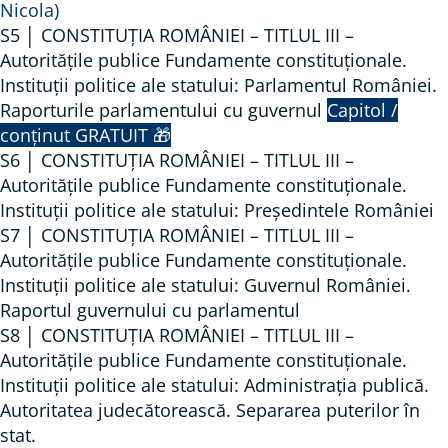
Nicola)
I
S5 │ CONSTITUȚIA ROMÂNIEI – TITLUL III –
A
Autorităţile publice Fundamente constituționale.
U
Instituții politice ale statului: Parlamentul României.
N
Raporturile parlamentului cu guvernul
Capitol /
V
conținut GRATUIT 🎁
E
S6 │ CONSTITUȚIA ROMÂNIEI – TITLUL III –
R
Autorităţile publice Fundamente constituționale.
S
Instituții politice ale statului: Președintele României
S7 │ CONSTITUȚIA ROMÂNIEI – TITLUL III –
A
Autorităţile publice Fundamente constituționale.
L
Instituții politice ale statului: Guvernul României.
Ă
Raportul guvernului cu parlamentul
A
S8 │ CONSTITUȚIA ROMÂNIEI – TITLUL III –
D
Autorităţile publice Fundamente constituționale.
R
Instituții politice ale statului: Administrația publică.
E
Autoritatea judecătorească. Separarea puterilor în
P
stat.