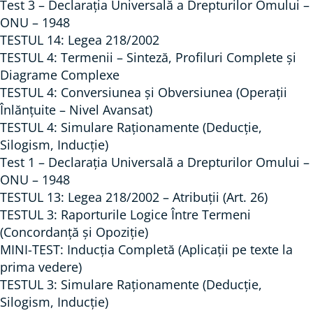
c
Test 3 – Declarația Universală a Drepturilor Omului –
)
ONU – 1948
TESTUL 14: Legea 218/2002
TESTUL 4: Termenii – Sinteză, Profiluri Complete și
Diagrame Complexe
TESTUL 4: Conversiunea și Obversiunea (Operații
Înlănțuite – Nivel Avansat)
TESTUL 4: Simulare Raționamente (Deducție,
Silogism, Inducție)
Test 1 – Declarația Universală a Drepturilor Omului –
ONU – 1948
TESTUL 13: Legea 218/2002 – Atribuții (Art. 26)
TESTUL 3: Raporturile Logice Între Termeni
(Concordanță și Opoziție)
MINI-TEST: Inducția Completă (Aplicații pe texte la
prima vedere)
TESTUL 3: Simulare Raționamente (Deducție,
Silogism, Inducție)