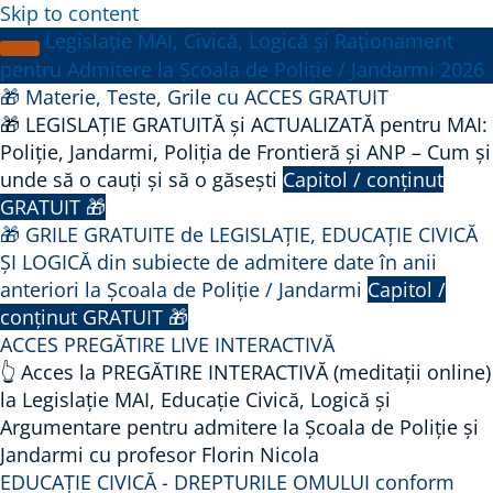
Skip to content
Legislație MAI, Civică, Logică și Raționament
pentru Admitere la Școala de Poliție / Jandarmi 2026
🎁 Materie, Teste, Grile cu ACCES GRATUIT
🎁 LEGISLAȚIE GRATUITĂ și ACTUALIZATĂ pentru MAI:
Poliție, Jandarmi, Poliția de Frontieră și ANP – Cum și
unde să o cauți și să o găsești
Capitol / conținut
GRATUIT 🎁
🎁 GRILE GRATUITE de LEGISLAȚIE, EDUCAȚIE CIVICĂ
ȘI LOGICĂ din subiecte de admitere date în anii
anteriori la Școala de Poliție / Jandarmi
Capitol /
conținut GRATUIT 🎁
ACCES PREGĂTIRE LIVE INTERACTIVĂ
👆 Acces la PREGĂTIRE INTERACTIVĂ (meditații online)
la Legislație MAI, Educație Civică, Logică și
Argumentare pentru admitere la Școala de Poliție și
Jandarmi cu profesor Florin Nicola
EDUCAȚIE CIVICĂ - DREPTURILE OMULUI conform