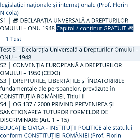
legislației naționale și internaționale (Prof. Florin
Nicola)
S1 │ 🎁 DECLARAȚIA UNVERSALĂ A DREPTURILOR
OMULUI – ONU 1948
Capitol / conținut GRATUIT 🎁
A
S
1 Test
r
1
Test 5 – Declarația Universală a Drepturilor Omului –
a
│
ONU – 1948
t
🎁
S2 │ CONVENȚIA EUROPEANĂ A DREPTURILOR
OMULUI – 1950 (CEDO)
ă
D
S3 │ DREPTURILE, LIBERTĂȚILE și ÎNDATORIRILE
E
fundamentale ale persoanelor, prevăzute în
C
CONSTITUȚIA ROMÂNIEI, Titlul II
L
S4 │ OG 137 / 2000 PRIVIND PREVENIREA ȘI
A
SANCȚIONAREA TUTUROR FORMELOR DE
R
DISCRIMINARE (Art. 1 – 15)
A
EDUCAȚIE CIVICĂ - INSTITUȚII POLITICE ale statului
Ț
conform CONSTITUȚIEI ROMÂNIEI (Prof. Florin