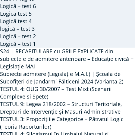
ț
T
Logică – test 6
E
i
e
Logică test 5
C
i
r
Logică test 4
A
c
m
logică – test 3
P
a
e
Logică – test 2
I
t
n
Logică – test 1
T
e
S24 │ RECAPITULARE cu GRILE EXPLICATE din
i
U
subiectele de admitere anterioare – Educație civică +
g
i
Legislație MAI
L
o
Subiecte admitere (Legislație M.A.I.) | Școala de
A
r
Subofițeri de Jandarmi Fălticeni 2024 (Varianta 2)
R
i
TESTUL 4: OUG 30/2007 – Test Mixt (Scenarii
E
c
Complexe și Spețe)
c
e
TESTUL 9: Legea 218/2002 – Structuri Teritoriale,
u
:
Drepturi de Intervenție și Măsuri Administrative
G
t
TESTUL 3: Propozițiile Categorice – Pătratul Logic
R
(Teoria Raporturilor)
i
TESTUL 4: Silogismul în Limbajul Natural și
I