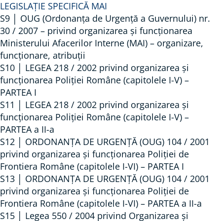
T
LEGISLAȚIE SPECIFICĂ MAI
S9 │ OUG (Ordonanța de Urgență a Guvernului) nr.
U
30 / 2007 – privind organizarea și funcționarea
R
Ministerului Afacerilor Interne (MAI) – organizare,
I
funcționare, atribuții
L
S10 │ LEGEA 218 / 2002 privind organizarea și
O
funcționarea Poliției Române (capitolele I-V) –
R
PARTEA I
O
S11 │ LEGEA 218 / 2002 privind organizarea și
M
funcționarea Poliției Române (capitolele I-V) –
PARTEA a II-a
U
S12 │ ORDONANŢA DE URGENŢĂ (OUG) 104 / 2001
L
privind organizarea şi funcţionarea Poliţiei de
U
Frontiera Române (capitolele I-VI) – PARTEA I
I
S13 │ ORDONANŢA DE URGENŢĂ (OUG) 104 / 2001
–
privind organizarea şi funcţionarea Poliţiei de
O
Frontiera Române (capitolele I-VI) – PARTEA a II-a
N
S15 │ Legea 550 / 2004 privind Organizarea și