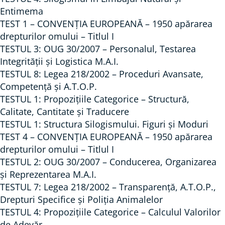
p
Entimema
L
u
TEST 1 – CONVENŢIA EUROPEANĂ – 1950 apărarea
E
r
drepturilor omului – Titlul I
E
i
TESTUL 3: OUG 30/2007 – Personalul, Testarea
X
d
Integrității și Logistica M.A.I.
P
e
TESTUL 8: Legea 218/2002 – Proceduri Avansate,
L
p
Competență și A.T.O.P.
I
TESTUL 1: Propozițiile Categorice – Structură,
r
C
Calitate, Cantitate și Traducere
o
TESTUL 1: Structura Silogismului. Figuri și Moduri
A
p
TEST 4 – CONVENŢIA EUROPEANĂ – 1950 apărarea
T
o
drepturilor omului – Titlul I
E
z
TESTUL 2: OUG 30/2007 – Conducerea, Organizarea
d
i
și Reprezentarea M.A.I.
i
ț
TESTUL 7: Legea 218/2002 – Transparență, A.T.O.P.,
n
i
Drepturi Specifice și Poliția Animalelor
s
i
TESTUL 4: Propozițiile Categorice – Calculul Valorilor
u
de Adevăr