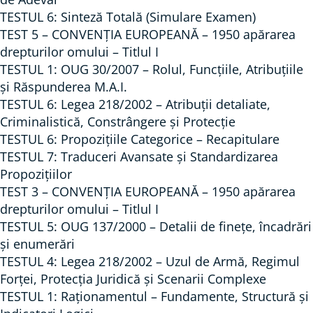
c
TESTUL 6: Sinteză Totală (Simulare Examen)
b
a
TEST 5 – CONVENŢIA EUROPEANĂ – 1950 apărarea
i
t
drepturilor omului – Titlul I
e
e
TESTUL 1: OUG 30/2007 – Rolul, Funcțiile, Atribuțiile
c
g
și Răspunderea M.A.I.
t
o
TESTUL 6: Legea 218/2002 – Atribuții detaliate,
e
r
Criminalistică, Constrângere și Protecție
l
i
TESTUL 6: Propozițiile Categorice – Recapitulare
e
TESTUL 7: Traduceri Avansate și Standardizarea
c
Propozițiilor
d
e
TEST 3 – CONVENŢIA EUROPEANĂ – 1950 apărarea
e
,
drepturilor omului – Titlul I
a
r
TESTUL 5: OUG 137/2000 – Detalii de finețe, încadrări
d
a
și enumerări
m
p
TESTUL 4: Legea 218/2002 – Uzul de Armă, Regimul
i
o
Forței, Protecția Juridică și Scenarii Complexe
t
r
TESTUL 1: Raționamentul – Fundamente, Structură și
e