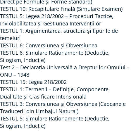
i
Direct pe Formule și Forme Standard)
c
TESTUL 10: Recapitulare Finală (Simulare Examen)
TESTUL 5: Legea 218/2002 – Proceduri Tactice,
e
Inviolabilitatea și Gestiunea Intervențiilor
(
TESTUL 1: Argumentarea, structura și tipurile de
p
temeiuri
ă
TESTUL 6: Conversiunea și Obversiunea
t
TESTUL 6: Simulare Raționamente (Deducție,
r
Silogism, Inducție)
a
Test 2 – Declarația Universală a Drepturilor Omului –
t
ONU – 1948
TESTUL 15: Legea 218/2002
u
TESTUL 1: Termenii – Definiție, Componente,
l
Dualitate și Clasificare Intensională
l
TESTUL 3: Conversiunea și Obversiunea (Capcanele
o
Traducerii din Limbajul Natural)
g
TESTUL 5: Simulare Raționamente (Deducție,
i
Silogism, Inducție)