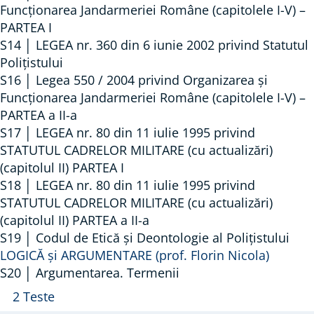
U
Funcționarea Jandarmeriei Române (capitolele I-V) –
PARTEA I
1
S14 │ LEGEA nr. 360 din 6 iunie 2002 privind Statutul
9
Polițistului
4
S16 │ Legea 550 / 2004 privind Organizarea și
8
Funcționarea Jandarmeriei Române (capitolele I-V) –
PARTEA a II-a
S17 │ LEGEA nr. 80 din 11 iulie 1995 privind
STATUTUL CADRELOR MILITARE (cu actualizări)
(capitolul II) PARTEA I
S18 │ LEGEA nr. 80 din 11 iulie 1995 privind
STATUTUL CADRELOR MILITARE (cu actualizări)
(capitolul II) PARTEA a II-a
S19 │ Codul de Etică și Deontologie al Polițistului
LOGICĂ și ARGUMENTARE (prof. Florin Nicola)
S20 │ Argumentarea. Termenii
A
S
2 Teste