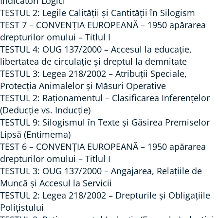
Indicatori Logici
t
r
TESTUL 2: Legile Calității și Cantității în Silogism
u
TEST 7 – CONVENŢIA EUROPEANĂ – 1950 apărarea
e
r
drepturilor omului – Titlul I
a
i
TESTUL 4: OUG 137/2000 – Accesul la educație,
n
l
libertatea de circulație și dreptul la demnitate
t
o
TESTUL 3: Legea 218/2002 – Atribuții Speciale,
e
g
Protecția Animalelor și Măsuri Operative
r
i
TESTUL 2: Raționamentul – Clasificarea Inferențelor
i
c
(Deducție vs. Inducție)
o
TESTUL 9: Silogismul în Texte și Găsirea Premiselor
e
Lipsă (Entimema)
a
î
TEST 6 – CONVENŢIA EUROPEANĂ – 1950 apărarea
r
n
drepturilor omului – Titlul I
e
t
TESTUL 3: OUG 137/2000 – Angajarea, Relațiile de
–
r
Muncă și Accesul la Servicii
L
e
TESTUL 2: Legea 218/2002 – Drepturile și Obligațiile
o
p
Polițistului
g