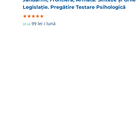
Legislație. Pregătire Testare Psihologică
Evaluat la
99
lei
/ lună
DE LA:
5.00
din 5