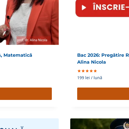
ă, Matematică
Bac 2026: Pregătire
Alina Nicola
Evaluat la
199
lei
/ lună
5.00
din 5
Acest
produs
are
mai
multe