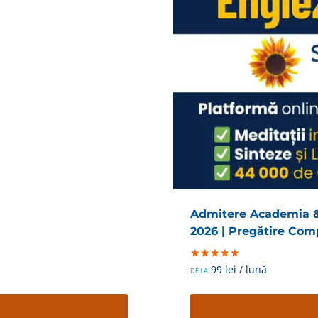
Admitere Academia & 
2026 | Pregătire Comp
Evaluat la
99
lei
/ lună
DE LA:
5.00
din 5