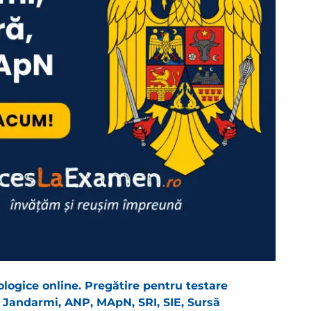
logice online. Pregătire pentru testare
e, Jandarmi, ANP, MApN, SRI, SIE, Sursă