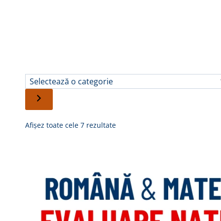
Skip
to
content
Selectează
o
categorie
Sortat
Afișez toate cele 7 rezultate
după
preț:
de
la
mare
la