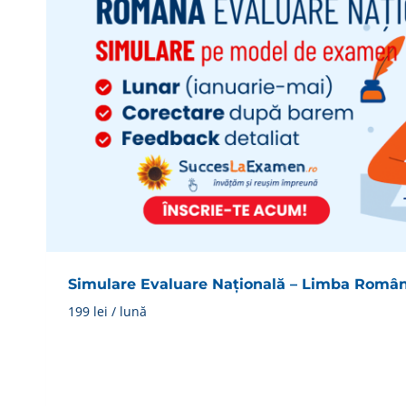
variații.
Opțiunile
pot
fi
alese
în
pagina
produsului.
Simulare Evaluare Națională – Limba Româ
199
lei
/ lună