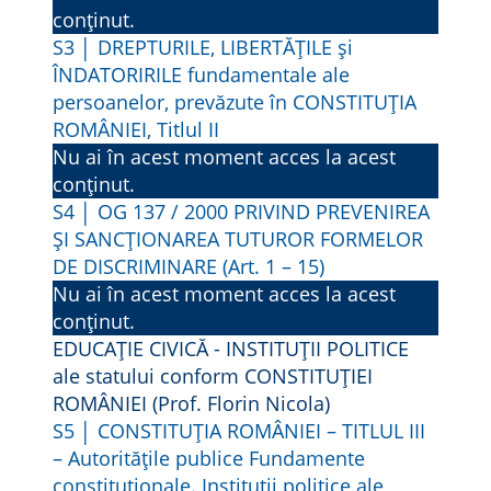
E
conținut.
C
S3 │ DREPTURILE, LIBERTĂȚILE și
L
ÎNDATORIRILE fundamentale ale
A
persoanelor, prevăzute în CONSTITUȚIA
R
ROMÂNIEI, Titlul II
A
Nu ai în acest moment acces la acest
conținut.
Ț
S4 │ OG 137 / 2000 PRIVIND PREVENIREA
I
ȘI SANCȚIONAREA TUTUROR FORMELOR
A
DE DISCRIMINARE (Art. 1 – 15)
U
Nu ai în acest moment acces la acest
N
conținut.
V
EDUCAȚIE CIVICĂ - INSTITUȚII POLITICE
E
ale statului conform CONSTITUȚIEI
R
ROMÂNIEI (Prof. Florin Nicola)
S5 │ CONSTITUȚIA ROMÂNIEI – TITLUL III
S
– Autorităţile publice Fundamente
A
constituționale. Instituții politice ale