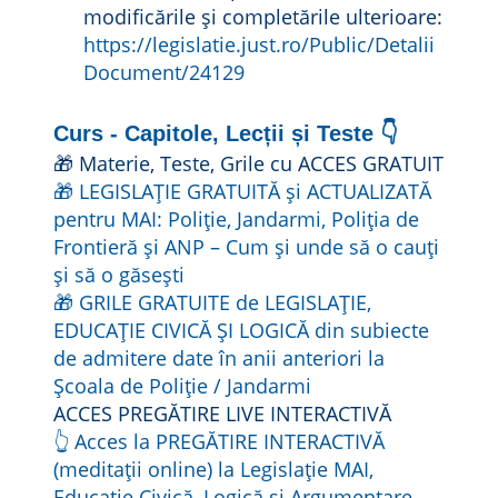
modificările și completările ulterioare:
https://legislatie.just.ro/Public/Detalii
Document/24129
Curs - Capitole, Lecții și Teste 👇
🎁 Materie, Teste, Grile cu ACCES GRATUIT
🎁 LEGISLAȚIE GRATUITĂ și ACTUALIZATĂ
pentru MAI: Poliție, Jandarmi, Poliția de
Frontieră și ANP – Cum și unde să o cauți
și să o găsești
🎁 GRILE GRATUITE de LEGISLAȚIE,
EDUCAȚIE CIVICĂ ȘI LOGICĂ din subiecte
de admitere date în anii anteriori la
Școala de Poliție / Jandarmi
ACCES PREGĂTIRE LIVE INTERACTIVĂ
👆 Acces la PREGĂTIRE INTERACTIVĂ
(meditații online) la Legislație MAI,
Educație Civică, Logică și Argumentare