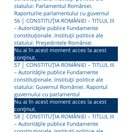
L
statului: Parlamentul României.
Ă
Raporturile parlamentului cu guvernul
A
S6 │ CONSTITUȚIA ROMÂNIEI – TITLUL III
D
– Autorităţile publice Fundamente
R
constituționale. Instituții politice ale
E
statului: Președintele României
P
Nu ai în acest moment acces la acest
conținut.
T
S7 │ CONSTITUȚIA ROMÂNIEI – TITLUL III
U
– Autorităţile publice Fundamente
R
constituționale. Instituții politice ale
I
statului: Guvernul României. Raportul
L
guvernului cu parlamentul
O
Nu ai în acest moment acces la acest
R
conținut.
O
S8 │ CONSTITUȚIA ROMÂNIEI – TITLUL III
– Autorităţile publice Fundamente
M
constituționale. Instituții politice ale