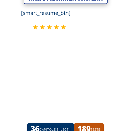
[smart_resume_btn]
5.0
★★★★★
(60 recenzii)
Sinteze
și lecții
video
detaliate,
grile explicate, cu feedback
.
Meditații live
în fiecare
miercuri
de la
18:30
cu
profesor psih. Florin
Nicola. 25 de ani de experiență
.
Învață cu succes legislație pentru
admitere MAI 2026
.
36
189
CAPITOLE ȘI LECȚII
TESTE