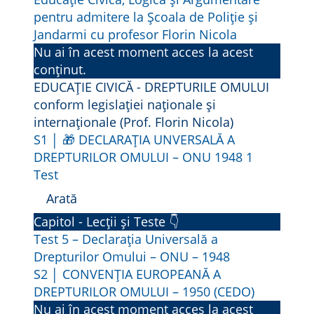
pentru admitere la Școala de Poliție și
Jandarmi cu profesor Florin Nicola
Nu ai în acest moment acces la acest
conținut.
EDUCAȚIE CIVICĂ - DREPTURILE OMULUI
conform legislației naționale și
internaționale (Prof. Florin Nicola)
S1 │ 🎁 DECLARAȚIA UNVERSALĂ A
DREPTURILOR OMULUI – ONU 1948
1
Test
Arată
S
Capitol - Lecții și Teste 👇
1
Test 5 – Declarația Universală a
│
Drepturilor Omului – ONU – 1948
S2 │ CONVENȚIA EUROPEANĂ A
🎁
DREPTURILOR OMULUI – 1950 (CEDO)
D
Nu ai în acest moment acces la acest