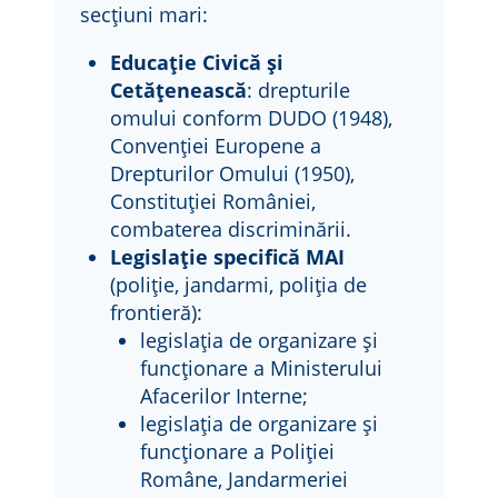
secțiuni mari:
Educație Civică și
Cetățenească
: drepturile
omului conform DUDO (1948),
Convenției Europene a
Drepturilor Omului (1950),
Constituției României,
combaterea discriminării.
Legislație specifică MAI
(poliție, jandarmi, poliția de
frontieră):
legislația de organizare și
funcționare a Ministerului
Afacerilor Interne;
legislația de organizare și
funcționare a Poliției
Române, Jandarmeriei