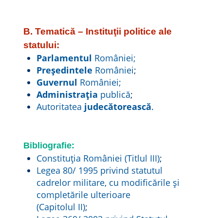
B. Tematică – Instituţii politice ale
statului:
Parlamentul
României;
Preşedintele
României
;
Guvernul
României;
Administrația
publică
;
Autoritatea
judecătorească
.
Bibliografie:
Constituția României (Titlul III)
;
Legea 80/ 1995 privind statutul
cadrelor militare, cu modificările și
completările ulterioare
(Capitolul II)
;