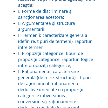
aceștia;

Forme de discriminare și
sancționarea acestora
;

Argumentarea și structura
argumentării;

Termenii: caracterizare generală
(definire, tipuri de termeni), raporturi
între termeni;

Propoziții categorice: tipuri de
propoziții categorice, raporturi logice
între propoziții categorice
;

Raționamente: caracterizare
generală (definire, structură) – tipuri
de raţionament: raționamente
deductive imediate cu propoziții
categorice (obversiunea,
conversiunea), raționamente
deductive mediate (silogismul –