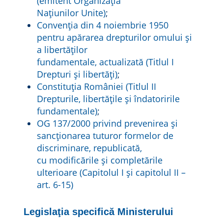
(emitent Organizaţia
Naţiunilor Unite)
;
Convenţia din 4 noiembrie 1950
pentru apărarea drepturilor omului şi
a libertăţilor
fundamentale, actualizată (Titlul I
Drepturi şi libertăţi)
;
Constituția României (Titlul II
Drepturile, libertățile și îndatoririle
fundamentale)
;
OG 137/2000 privind prevenirea şi
sancţionarea tuturor formelor de
discriminare, republicată,
cu modificările și completările
ulterioare (Capitolul I și capitolul II –
art. 6-15)
Legislaţia specifică Ministerului