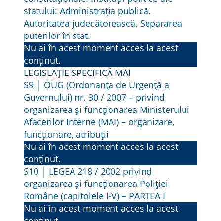
U
statului: Administrația publică.
L
Autoritatea judecătorească. Separarea
U
puterilor în stat.
I
Nu ai în acest moment acces la acest
–
conținut.
O
LEGISLAȚIE SPECIFICĂ MAI
N
S9 │ OUG (Ordonanța de Urgență a
Guvernului) nr. 30 / 2007 – privind
U
organizarea și funcționarea Ministerului
1
Afacerilor Interne (MAI) – organizare,
9
funcționare, atribuții
4
Nu ai în acest moment acces la acest
8
conținut.
S10 │ LEGEA 218 / 2002 privind
organizarea și funcționarea Poliției
Române (capitolele I-V) – PARTEA I
Nu ai în acest moment acces la acest
conținut.