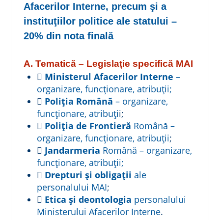
Afacerilor Interne, precum şi a
instituţiilor politice ale statului –
20% din nota finală
A. Tematică – Legislație specifică MAI

Ministerul Afacerilor Interne
–
organizare, funcționare, atribuții;

Poliția Română
– organizare,
funcționare, atribuți
i;

Poliția de Frontieră
Română –
organizare, funcționare, atribuții
;

Jandarmeria
Română – organizare,
funcționare, atribuții;

Drepturi și obligații
ale
personalului MAI
;

Etica și deontologia
personalului
Ministerului Afacerilor Interne
.