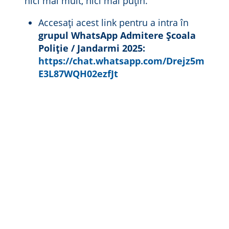
nici mai mult, nici mai puțin.
Accesați acest link pentru a intra în
grupul WhatsApp Admitere Școala
Poliție / Jandarmi 2025:
https://chat.whatsapp.com/Drejz5m
E3L87WQH02ezfJt