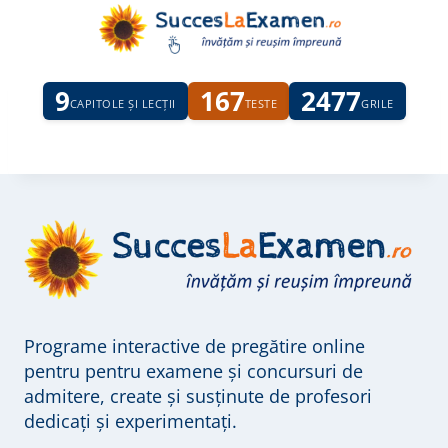
Skip
to
content
9
167
2477
CAPITOLE ȘI LECȚII
TESTE
GRILE
Programe interactive de pregătire online
pentru pentru examene și concursuri de
admitere, create și susținute de profesori
dedicați și experimentați.