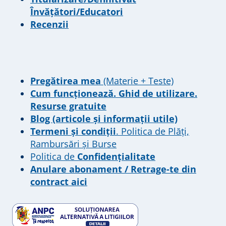
Învățători/Educatori
Recenzii
Pregătirea mea
(Materie + Teste)
Cum funcționează. Ghid de utilizare.
Resurse gratuite
Blog (articole și informații utile)
Termeni și condiții
. Politica de Plăți,
Rambursări și Burse
Politica de
Confidențialitate
Anulare abonament / Retrage-te din
contract aici