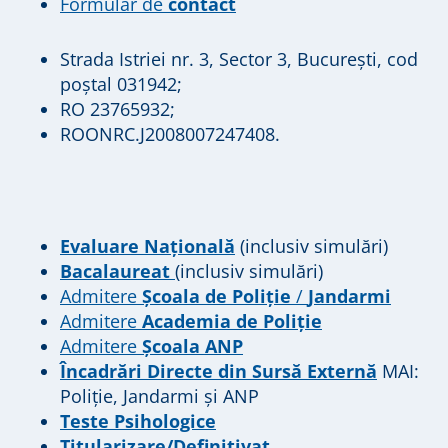
Formular de
contact
Strada Istriei nr. 3, Sector 3, București, cod
poștal 031942;
RO 23765932;
ROONRC.J2008007247408.
Evaluare Națională
(inclusiv simulări)
Bacalaureat
(inclusiv simulări)
Admitere
Școala de Poliție
/
Jandarmi
Admitere
Academia de Poliție
Admitere
Școala ANP
Încadrări Directe din Sursă Externă
MAI:
Poliție, Jandarmi și ANP
Teste Psihologice
Titularizare/Definitivat