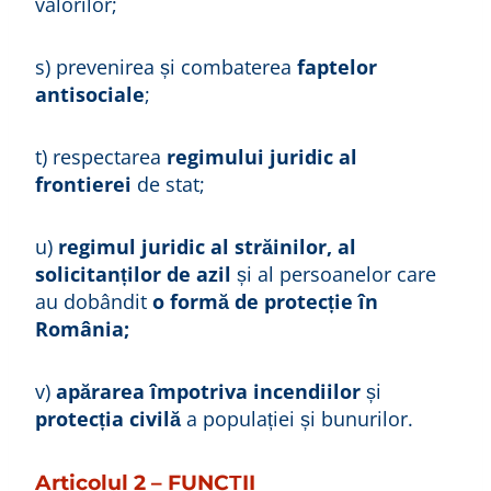
valorilor;
s) prevenirea și combaterea
faptelor
antisociale
;
t) respectarea
regimului juridic al
frontierei
de stat;
u)
regimul juridic al străinilor, al
solicitanților de azil
și al persoanelor care
au dobândit
o formă de protecție în
România;
v)
apărarea împotriva incendiilor
și
protecția civilă
a populației și bunurilor.
Articolul 2 – FUNCȚII