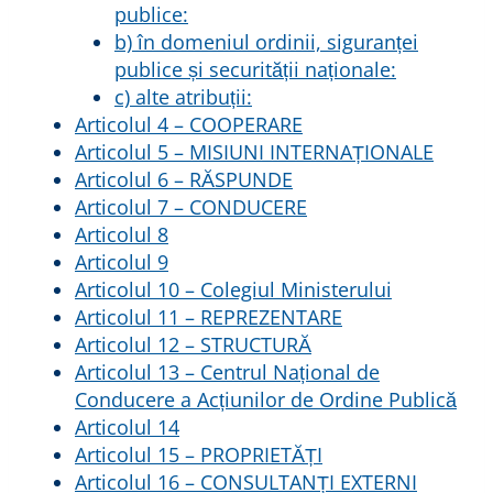
l
e
publice:
a
s
b) în domeniul ordinii, siguranței
f
t
publice și securității naționale:
o
e
c) alte atribuții:
s
:
t
1
Articolul 4 – COOPERARE
:
5
Articolul 5 – MISIUNI INTERNAȚIONALE
2
9
Articolul 6 – RĂSPUNDE
9
Articolul 7 – CONDUCERE
9
l
Articolul 8
e
l
i
Articolul 9
e
.
Articolul 10 – Colegiul Ministerului
i
Articolul 11 – REPREZENTARE
.
Articolul 12 – STRUCTURĂ
Articolul 13 – Centrul Național de
Conducere a Acțiunilor de Ordine Publică
Articolul 14
Articolul 15 – PROPRIETĂȚI
Articolul 16 – CONSULTANȚI EXTERNI