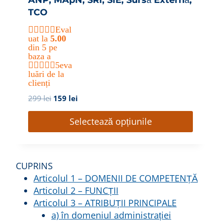
ANP, MApN, SRI, SIE, Sursă Externă,
TCO
Eval
uat la
5.00
din 5 pe
baza a
5
eva
luări de la
clienți
P
P
299
lei
159
lei
r
r
e
e
Selectează opțiunile
ț
ț
u
u
l
l
i
c
CUPRINS
n
u
Articolul 1 – DOMENII DE COMPETENȚĂ
i
r
Articolul 2 – FUNCȚII
ț
e
i
n
Articolul 3 – ATRIBUȚII PRINCIPALE
a
t
a) în domeniul administrației