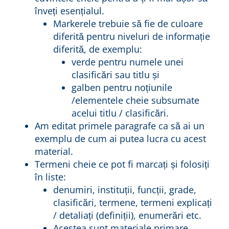
înveți esențialul.
Markerele trebuie să fie de culoare
diferită pentru niveluri de informație
diferită, de exemplu:
verde pentru numele unei
clasificări sau titlu și
galben pentru noțiunile
/elementele cheie subsumate
acelui titlu / clasificări.
Am editat primele paragrafe ca să ai un
exemplu de cum ai putea lucra cu acest
material.
Termeni cheie ce pot fi marcați și folosiți
în liste:
denumiri, instituții, funcții, grade,
clasificări, termene, termeni explicați
/ detaliați (definiții), enumerări etc.
Acestea sunt materiale primare