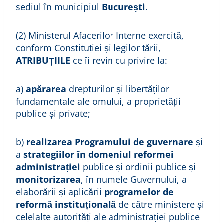
sediul în municipiul
București
.
(2) Ministerul Afacerilor Interne exercită,
conform Constituției și legilor țării,
ATRIBUȚIILE
ce îi revin cu privire la:
a)
apărarea
drepturilor și libertăților
fundamentale ale omului, a proprietății
publice și private;
b)
realizarea Programului de guvernare
și
a
strategiilor în domeniul reformei
administrației
publice și ordinii publice și
monitorizarea
, în numele Guvernului, a
elaborării și aplicării
programelor de
reformă instituțională
de către ministere și
celelalte autorități ale administrației publice