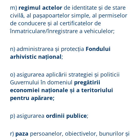
m)
regimul actelor
de identitate și de stare
civilă, al pașapoartelor simple, al permiselor
de conducere și al certificatelor de
înmatriculare/înregistrare a vehiculelor;
n) administrarea și protecția
Fondului
arhivistic național
;
o) asigurarea aplicării strategiei și politicii
Guvernului în domeniul
pregătirii
economiei naționale și a teritoriului
pentru apărare;
p) asigurarea
ordinii publice
;
r)
paza
persoanelor, obiectivelor, bunurilor și