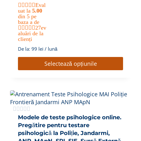
Eval
uat la
5.00
din 5 pe
baza a
de
27
ev
aluări de la
clienți
De la:
99
lei
/ lună
Selectează opțiunile
Modele de teste psihologice online.
Pregătire pentru testare
psihologică la Poliție, Jandarmi,