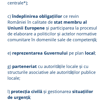
centrale*);
c)
îndeplinirea obligațiilor
ce revin
României în calitate de
stat membru al
Uniunii Europene
și participarea la procesul
de elaborare a politicilor și actelor normative
comunitare în domeniile sale de competență;
e)
reprezentarea Guvernului
pe plan
local
;
g)
parteneriat
cu autoritățile locale și cu
structurile asociative ale autorităților publice
locale;
l)
protecția civilă
și gestionarea
situațiilor
de urgență
;