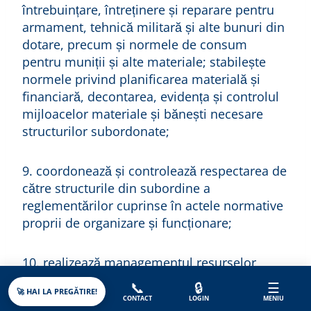
întrebuințare, întreținere și reparare pentru
armament, tehnică militară și alte bunuri din
dotare, precum și normele de consum
pentru muniții și alte materiale; stabilește
normele privind planificarea materială și
financiară, decontarea, evidența și controlul
mijloacelor materiale și bănești necesare
structurilor subordonate;
9. coordonează și controlează respectarea de
către structurile din subordine a
reglementărilor cuprinse în actele normative
proprii de organizare și funcționare;
10. realizează managementul resurselor
umane din cadrul ministerului;
📞
🔒
☰
🚀 HAI LA PREGĂTIRE!
CONTACT
LOGIN
MENIU