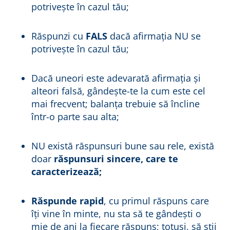
potrivește în cazul tău;
Răspunzi cu
FALS
dacă afirmația NU se
potrivește în cazul tău;
Dacă uneori este adevarată afirmația și
alteori falsă, gândește-te la cum este cel
mai frecvent; balanța trebuie să încline
într-o parte sau alta;
NU există răspunsuri bune sau rele, există
doar
răspunsuri sincere, care te
caracterizează;
Răspunde rapid
, cu primul răspuns care
îți vine în minte, nu sta să te gândești o
mie de ani la fiecare răspuns; totuși, să știi