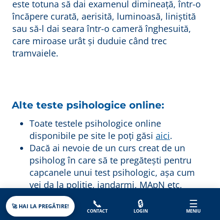
este totuna să dai examenul dimineață, într-o
încăpere curată, aerisită, luminoasă, liniștită
sau să-l dai seara într-o cameră înghesuită,
care miroase urât și duduie când trec
tramvaiele.
Alte teste psihologice online:
Toate testele psihologice online
disponibile pe site le poți găsi
aici
.
Dacă ai nevoie de un curs creat de un
psiholog în care să te pregătești pentru
capcanele unui test psihologic, așa cum
vei da la poliție, jandarmi, MApN etc,
atunci ai cursul online potrivit aici. Este
📞
🔒
☰
🚀 HAI LA PREGĂTIRE!
gratuit pentru cei care se pregătesc pentru
CONTACT
LOGIN
MENIU