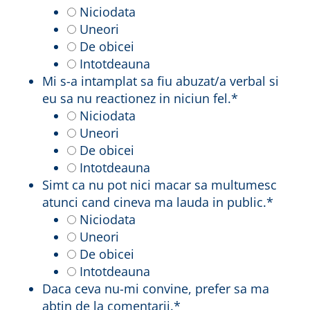
Niciodata
Uneori
De obicei
Intotdeauna
Mi s-a intamplat sa fiu abuzat/a verbal si
eu sa nu reactionez in niciun fel.
*
Niciodata
Uneori
De obicei
Intotdeauna
Simt ca nu pot nici macar sa multumesc
atunci cand cineva ma lauda in public.
*
Niciodata
Uneori
De obicei
Intotdeauna
Daca ceva nu-mi convine, prefer sa ma
abtin de la comentarii.
*