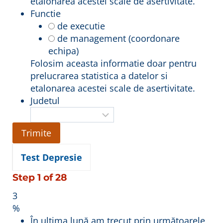
etalonarea acestei scale de asertivitate.
Functie
de executie
de management (coordonare
echipa)
Folosim aceasta informatie doar pentru
prelucrarea statistica a datelor si
etalonarea acestei scale de asertivitate.
Judetul
Test Depresie
Step
1
of
28
3
%
În ultima lună am trecut prin următoarele