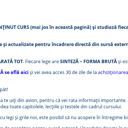
ȚINUT CURS (mai jos în această pagină) și studiază fiecar
ate și actualizate pentru încadrare directă din sursă ext
ARATĂ TOT
. Fiecare lege are
SINTEZĂ
+
FORMA BRUTĂ
și e
se află aici
și vei avea acces 30 de zile de la
achiziționarea
păt!
sa te uiți din avion, pentru că vei rata informații importan
 toate capitolele, lecțiile și testele din cadrul cursului.
u legi și grile noi, este posibil să nu acopere în întregime 