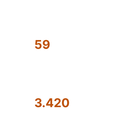
ÎN ACEST CURS
59
TESTE GRATUITE
CU SUBIECTE DIN
ANII TRECUȚI
3.420
GRILE GRATUITE
SURSĂ EXTERNĂ