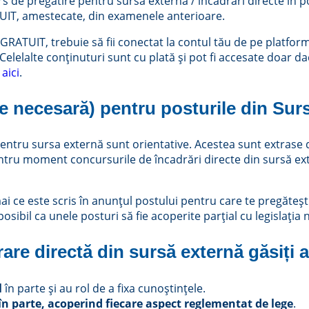
rs de pregătire pentru sursă externă / încadrări directe în po
ATUIT, amestecate, din examenele anterioare.
ATUIT, trebuie să fii conectat la contul tău de pe platform
elelalte conținuturi sunt cu plată și pot fi accesate doar d
aici
.
ție necesară) pentru posturile din Sur
pentru sursa externă sunt orientative. Acestea sunt extrase
ntru moment concursurile de încadrări directe din sursă exte
ai ce este scris în anunțul postului pentru care te pregătești
osibil ca unele posturi să fie acoperite parțial cu legislația n
re directă din sursă externă găsiți a
l
în parte și au rol de a fixa cunoștințele.
 în parte, acoperind fiecare aspect reglementat de lege
.