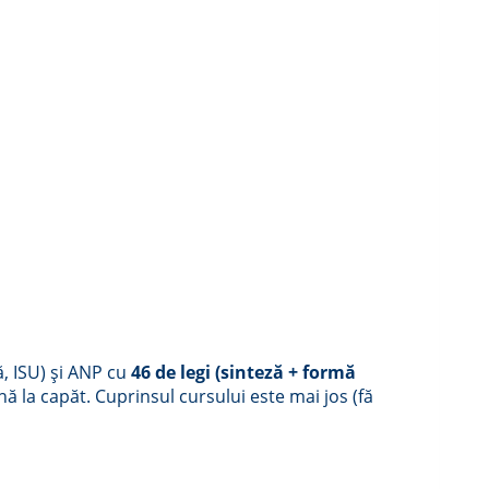
ă, ISU) și ANP cu
46 de legi (sinteză + formă
ă la capăt. Cuprinsul cursului este mai jos (fă