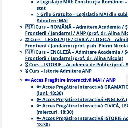
˃ Legislație MAI: Constituția României –
stat
˃ Grile Gratuite – Legislatie MAI din sub
Admitere MAI
🇷🇴 Curs – ROMÂNĂ – Admitere Academia / Șc
Frontieră / Jandarmi / ANP (prof. dr. Alina Ni
⚖ Curs – LEGISLAȚIE / CIVICĂ / LOGICĂ – Admit
Frontieră / Jandarmi (prof. psih. Florin Nicola
🇬🇧 Curs – ENGLEZĂ – Admitere Academia / Șc
Frontieră / Jandarmi (prof. dr. Alina Nicola)
🎖️ Curs – ISTORIE – Academia de Poliție (prof. 
🎖️ Curs – Istorie Admitere ANP
🔑 Acces Pregătire Interactivă MAI / ANP
🔑 Acces Pregătire Interactivă GRAMA
(luni, 18:30)
🔑 Acces Pregătire Interactivă ENGLEZĂ (
🔑 Acces Pregătire Interactivă CIVICĂ, L
(miercuri, 18:30)
🔑 Acces Pregătire Interactivă ISTORIE Ac
18:30)