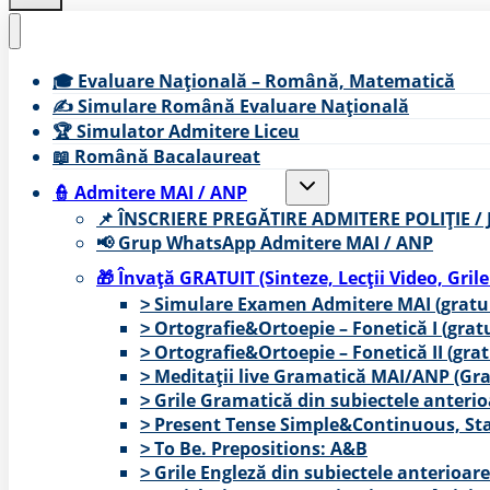
🎓 Evaluare Națională – Română, Matematică
✍ Simulare Română Evaluare Națională
🏆 Simulator Admitere Liceu
📖 Română Bacalaureat
Toggle
👮 Admitere MAI / ANP
child
menu
📌 ÎNSCRIERE PREGĂTIRE ADMITERE POLIȚIE /
📢 Grup WhatsApp Admitere MAI / ANP
🎁 Învață GRATUIT (Sinteze, Lecții Video, Grile
˃ Simulare Examen Admitere MAI (gratui
˃ Ortografie&Ortoepie – Fonetică I (gratu
˃ Ortografie&Ortoepie – Fonetică II (grat
˃ Meditații live Gramatică MAI/ANP (Grat
˃ Grile Gramatică din subiectele anterio
˃ Present Tense Simple&Continuous, Stat
˃ To Be. Prepositions: A&B
˃ Grile Engleză din subiectele anterioar