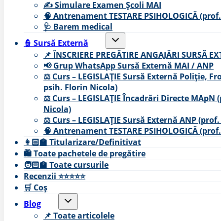
✍ Simulare Examen Școli MAI
🧠 Antrenament TESTARE PSIHOLOGICĂ (prof. p
🩺 Barem medical
Toggle
👮 Sursă Externă
child
menu
📌 ÎNSCRIERE PREGĂTIRE ANGAJĂRI SURSĂ E
📢 Grup WhatsApp Sursă Externă MAI / ANP
⚖ Curs – LEGISLAȚIE Sursă Externă Poliție, Fr
psih. Florin Nicola)
⚖ Curs – LEGISLAȚIE Încadrări Directe MApN (p
Nicola)
⚖ Curs – LEGISLAȚIE Sursă Externă ANP (prof. 
🧠 Antrenament TESTARE PSIHOLOGICĂ (prof. p
👩🏻‍🏫 Titularizare/Definitivat
🛍️ Toate pachetele de pregătire
🧑🏻‍🏫 Toate cursurile
Recenzii ⭐⭐⭐⭐⭐
🛒 Coș
Toggle
Blog
child
menu
📌 Toate articolele