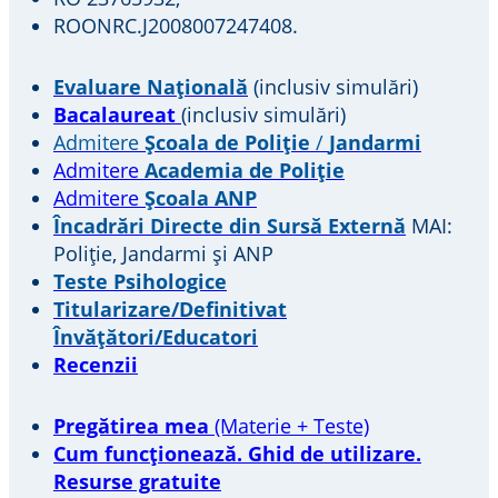
ROONRC.J2008007247408.
Evaluare Națională
(inclusiv simulări)
Bacalaureat
(inclusiv simulări)
Admitere
Școala de Poliție
/
Jandarmi
Admitere
Academia de Poliție
Admitere
Școala ANP
Încadrări Directe din Sursă Externă
MAI:
Poliție, Jandarmi și ANP
Teste Psihologice
Titularizare/Definitivat
Învățători/Educatori
Recenzii
Pregătirea mea
(Materie + Teste)
Cum funcționează. Ghid de utilizare.
Resurse gratuite