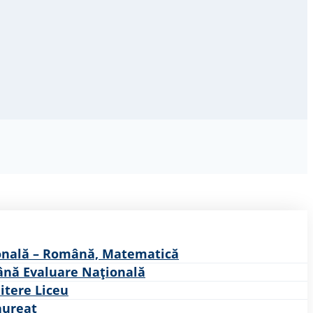
onală – Română, Matematică
nă Evaluare Națională
itere Liceu
aureat