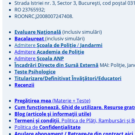
Strada Istriei nr. 3, Sector 3, București, cod poștal 03
RO 23765932;
ROONRC.J2008007247408.
Evaluare Națională
(inclusiv simulări)
Bacalaureat
(inclusiv simulări)
Admitere
Școala de Poliție
/
Jandarmi
Admitere
Academia de Poliție
Admitere
Școala ANP
Încadrări Directe din Sursă Externă
MAI: Poliție, Ja
Teste Psihologice
Titularizare/Definitivat Învățători/Educatori
Recenzii
Pregătirea mea
(Materie + Teste)
Cum funcționează. Ghid de utilizare. Resurse grat
Blog (articole și informații utile)
Termeni și condiții
. Politica de Plăți, Rambursări și 
Politica de
Confidențialitate
Anulare abonament / Retrage-te din contract aici