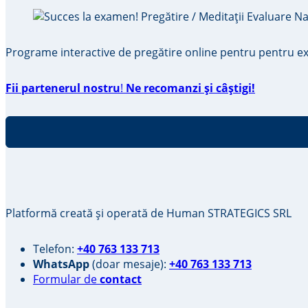
Programe interactive de pregătire online pentru pentru exa
Fii partenerul nostru
!
Ne recomanzi și câștigi!
Platformă creată și operată de Human STRATEGICS SRL
Telefon:
+40 763 133 713
WhatsApp
(doar mesaje):
+40 763 133 713
Formular de
contact