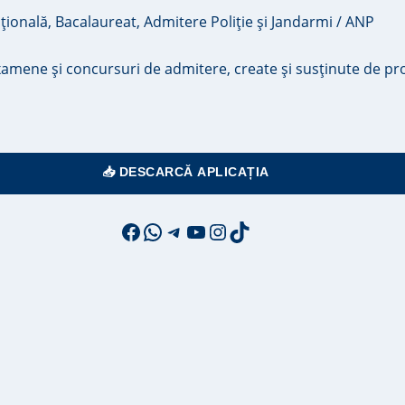
mene și concursuri de admitere, create și susținute de prof
📥 DESCARCĂ APLICAȚIA
Facebook
WhatsApp
Telegram
YouTube
Instagram
TikTok