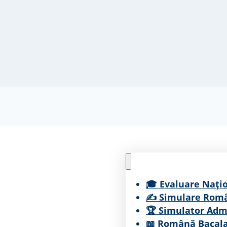
🎓 Evaluare Nați
✍ Simulare Româ
🏆 Simulator Adm
📖 Română Bacal