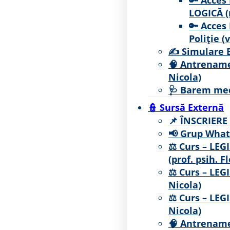
LOGICĂ (
🔑 Acces
Poliție (v
✍ Simulare 
🧠 Antrename
Nicola)
🩺 Barem med
👮 Sursă Externă
📌 ÎNSCRIER
📢 Grup What
⚖ Curs – LEGI
(prof. psih. F
⚖ Curs – LEGI
Nicola)
⚖ Curs – LEGI
Nicola)
🧠 Antrename