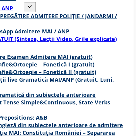
Toggle
/ ANP
child
menu
 PREGĂTIRE ADMITERE POLIȚIE / JANDARMI /
sApp Admitere MAI / ANP
TUIT (Sinteze, Lecții Video, Grile explicate)
re Examen Admitere MAI (gratuit)
fie&Ortoepie – Fonetică I (gratuit)
fie&Ortoepie – Fonetică II (gratuit)
ții live Gramatică MAI/ANP (Gratuit, Luni,
Gramatică din subiectele anterioare
t Tense Simple&Continuous, State Verbs
 Prepositions: A&B
Engleză din subiectele anterioare de admitere
ație MAI: Constituția României – Separarea