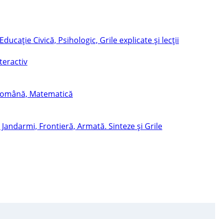
teractiv
 Română, Matematică
 Jandarmi, Frontieră, Armată. Sinteze și Grile