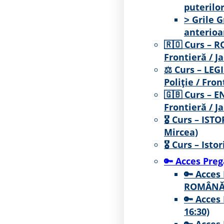
puterilor
˃ Grile G
anterioa
🇷🇴 Curs – 
Frontieră / J
⚖ Curs – LEGI
Poliție / Fron
🇬🇧 Curs – E
Frontieră / J
🎖️ Curs – IST
Mircea)
🎖️ Curs – Is
🔑 Acces Preg
🔑 Acces
ROMÂNĂ (
🔑 Acces
16:30)
🔑 Acces