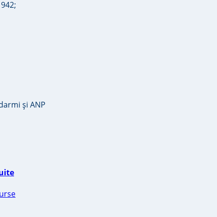
1942;
ndarmi și ANP
uite
Burse