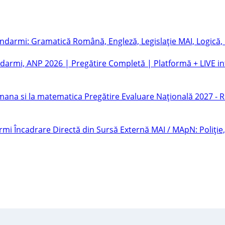
ndarmi, ANP 2026 | Pregătire Completă | Platformă + LIVE in
Pregătire Evaluare Națională 2027 -
Încadrare Directă din Sursă Externă MAI / MApN: Poliție,