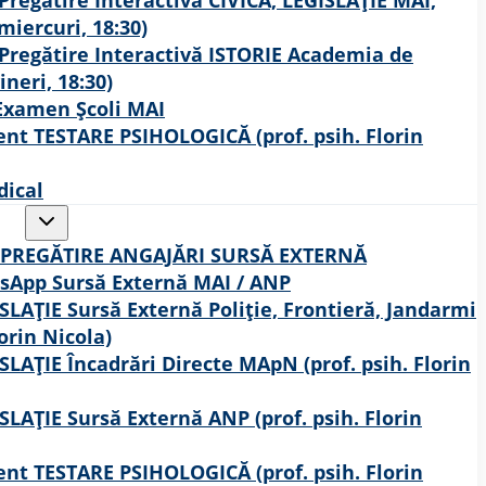
miercuri, 18:30)
 Pregătire Interactivă ISTORIE Academia de
ineri, 18:30)
Examen Școli MAI
nt TESTARE PSIHOLOGICĂ (prof. psih. Florin
ical
Toggle
child
menu
E PREGĂTIRE ANGAJĂRI SURSĂ EXTERNĂ
sApp Sursă Externă MAI / ANP
SLAȚIE Sursă Externă Poliție, Frontieră, Jandarmi
lorin Nicola)
SLAȚIE Încadrări Directe MApN (prof. psih. Florin
SLAȚIE Sursă Externă ANP (prof. psih. Florin
nt TESTARE PSIHOLOGICĂ (prof. psih. Florin