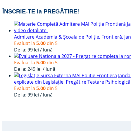
ÎNSCRIE-TE la PREGĂTIRE!
Admitere Academia & Școala de Poliție, Frontieră, Ja
Evaluat la
5.00
din 5
De la:
99
lei
/ lună
Evaluat la
5.00
din 5
De la:
249
lei
/ lună
explicate din Legislație. Pregătire Testare Psihologică
Evaluat la
5.00
din 5
De la:
99
lei
/ lună