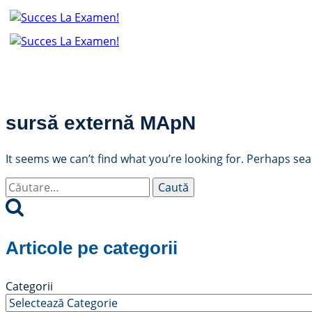
Skip
to
content
sursă externă MApN
It seems we can’t find what you’re looking for. Perhaps sea
Caută
după:
Articole pe categorii
Categorii