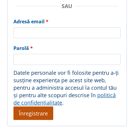
SAU
O
Adresă email
*
b
l
O
Parolă
*
i
b
g
l
Datele personale vor fi folosite pentru a-ți
a
susține experiența pe acest site web,
i
pentru a administra accesul la contul tău
t
g
și pentru alte scopuri descrise în
politică
o
de confidențialitate
.
a
r
Înregistrare
t
i
o