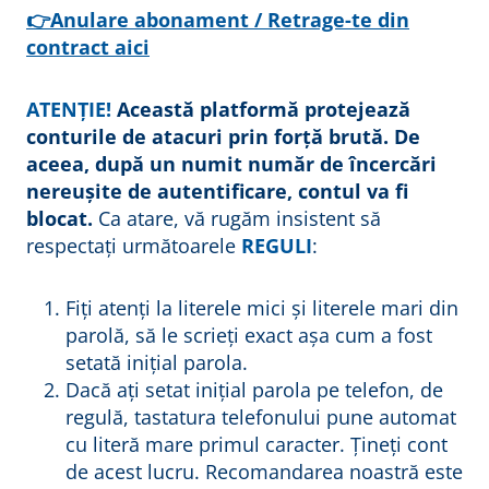
u
r
👉Anulare abonament / Retrage-te din
contract aici
i
u
ATENȚIE!
Această platformă protejează
conturile de atacuri prin forță brută. De
aceea, după un numit număr de încercări
nereușite de autentificare, contul va fi
blocat.
Ca atare, vă rugăm insistent să
respectați următoarele
REGULI
:
Fiți atenți la literele mici și literele mari din
parolă, să le scrieți exact așa cum a fost
setată inițial parola.
Dacă ați setat inițial parola pe telefon, de
regulă, tastatura telefonului pune automat
cu literă mare primul caracter. Țineți cont
de acest lucru. Recomandarea noastră este