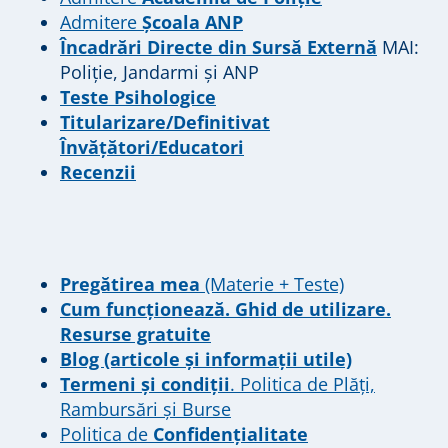
Admitere
Școala ANP
Încadrări Directe din Sursă Externă
MAI:
Poliție, Jandarmi și ANP
Teste Psihologice
Titularizare/Definitivat
Învățători/Educatori
Recenzii
Pregătirea mea
(Materie + Teste)
Cum funcționează. Ghid de utilizare.
Resurse gratuite
Blog (articole și informații utile)
Termeni și condiții
. Politica de Plăți,
Rambursări și Burse
Politica de
Confidențialitate