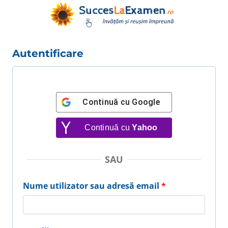
Skip
to
content
Autentificare
Continuă cu
Google
Continuă cu
Yahoo
SAU
O
Nume utilizator sau adresă email
*
b
l