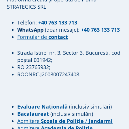
STRATEGICS SRL
Telefon:
+40 763 133 713
WhatsApp
(doar mesaje):
+40 763 133 713
Formular de
contact
Strada Istriei nr. 3, Sector 3, București, cod
poștal 031942;
RO 23765932;
ROONRC.J2008007247408.
Evaluare Națională
(inclusiv simulări)
Bacalaureat
(inclusiv simulări)
Admitere
Școala de Poliție
/
Jandarmi
Admitere
Academia de Poliție