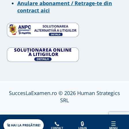
Anulare abonament / Retrage-te din
contract aici
SuccesLaExamen.ro © 2026 Human Strategics
SRL
📞
🔒
☰
🚀 HAI LA PREGĂTIRE!
CONTACT
LOGIN
MENIU