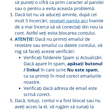
să puneți o cifră ca prim caracter al parolei
sau o pentru a evita aceasta problemă.
Dacă tot nu vă aduceți aminte, după cel
mult 5 încercări,
resetați parola aici
înainte
de a mai încerca să vă conectați din nou la
cont. Astfel veți evita blocarea contului.
ATENȚIE
! Dacă nu primiți emailul de
resetare sau emailul cu datele contului, vă
rog să faceți aceste verificări:
Verificați folderele Spam și Actualizări.
Dacă apare în spam,
apăsați butonul
/ linkul
în care scrie
Nu este spam
,
ca sa primiți în mod corect emailurile
noastre.
Verificați dacă adresa de email este
scrisă corect.
Dacă, totuși, contul v-a fost blocat sau nu
aveți acces la el, vă rugăm să sunați la