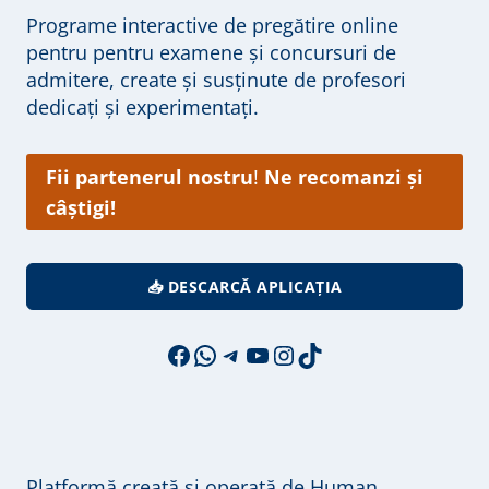
Programe interactive de pregătire online
pentru pentru examene și concursuri de
admitere, create și susținute de profesori
dedicați și experimentați.
Fii partenerul nostru
!
Ne recomanzi și
câștigi!
📥 DESCARCĂ APLICAȚIA
Facebook
WhatsApp
Telegram
YouTube
Instagram
TikTok
Platformă creată și operată de Human