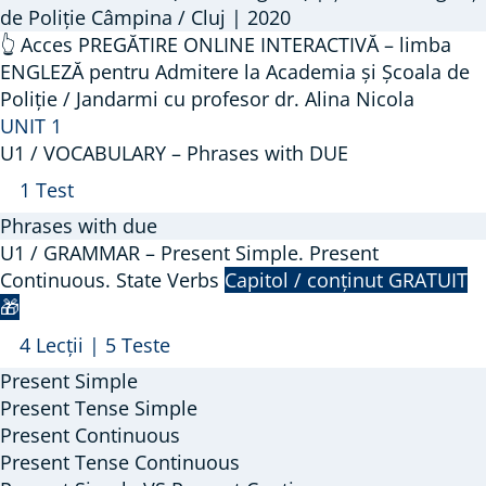
de Poliție Câmpina / Cluj | 2020
👆 Acces PREGĂTIRE ONLINE INTERACTIVĂ – limba
ENGLEZĂ pentru Admitere la Academia și Școala de
Poliție / Jandarmi cu profesor dr. Alina Nicola
UNIT 1
U1 / VOCABULARY – Phrases with DUE
Arată
U1
1 Test
/
Phrases with due
VOCABULARY
U1 / GRAMMAR – Present Simple. Present
–
Continuous. State Verbs
Capitol / conținut GRATUIT
🎁
Phrases
with
Arată
U1
4 Lecții
|
5 Teste
DUE
/
Present Simple
GRAMMAR
Present Tense Simple
–
Present Continuous
Present Tense Continuous
Present