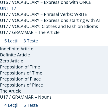
–
U16 / VOCABULARY – Expressions with ONCE
UNIT 17
Phrasal
U17 / VOCABULARY – Phrasal Verbs: WRITE
Verbs:
U17 / VOCABULARY – Expressions starting with AT
TO
U17 / VOCABULARY: Clothes and Fashion Idioms
GO
U17 / GRAMMAR – The Article
Arată
U17
5 Lecții
|
3 Teste
/
Indefinite Article
GRAMMAR
Definite Article
–
Zero Article
Preposition of Time
The
Prepositions of Time
Article
Preposition of Place
Prepositions of Place
The Article
U17 / GRAMMAR – Nouns
Arată
U17
4 Lecții
|
6 Teste