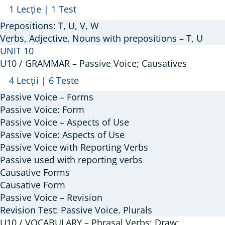
Arată
U9
1 Lecție
|
1 Test
/
Prepositions: T, U, V, W
VOCABULARY
Verbs, Adjective, Nouns with prepositions – T, U
–
UNIT 10
U10 / GRAMMAR – Passive Voice; Causatives
Prepositions:
T,
Arată
U10
4 Lecții
|
6 Teste
U,
/
Passive Voice – Forms
V,
GRAMMAR
Passive Voice: Form
W
–
Passive Voice – Aspects of Use
Passive Voice: Aspects of Use
Passive
Passive Voice with Reporting Verbs
Voice;
Passive used with reporting verbs
Causatives
Causative Forms
Causative Form
Passive Voice – Revision
Revision Test: Passive Voice. Plurals
U10 / VOCABULARY – Phrasal Verbs: Draw;