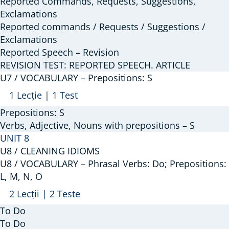
Reported Commands, Requests, Suggestions,
SPEECH.
Exclamations
TAKE
Reported commands / Requests / Suggestions /
Exclamations
Reported Speech – Revision
REVISION TEST: REPORTED SPEECH. ARTICLE
U7 / VOCABULARY – Prepositions: S
Arată
U7
1 Lecție
|
1 Test
/
Prepositions: S
VOCABULARY
Verbs, Adjective, Nouns with prepositions – S
–
UNIT 8
U8 / CLEANING IDIOMS
Prepositions:
U8 / VOCABULARY – Phrasal Verbs: Do; Prepositions:
S
L, M, N, O
Arată
U8
2 Lecții
|
2 Teste
/
To Do
VOCABULARY
To Do