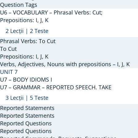
Question Tags
Answers;
U6 – VOCABULARY – Phrasal Verbs: Cut;
Question
Prepositions: I, J, K
Tags;
Arată
U6
2 Lecții
|
2 Teste
Wh
–
Phrasal Verbs: To Cut
–
VOCABULARY
To Cut
Questions;
–
Prepositions: I, J, K
Negative
Verbs, Adjectives, Nouns with prepositions – I, J, K
Phrasal
Questions;
UNIT 7
Verbs:
Indirect
U7 – BODY IDIOMS I
Cut;
Questions
U7 – GRAMMAR – REPORTED SPEECH. TAKE
Prepositions:
Arată
U7
3 Lecții
|
5 Teste
I,
–
Reported Statements
J,
GRAMMAR
Reported Statements
K
–
Reported Questions
Reported Questions
REPORTED