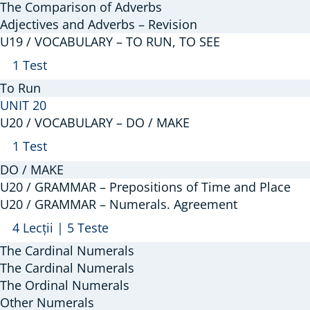
The Comparison of Adverbs
Adjectives and Adverbs – Revision
U19 / VOCABULARY – TO RUN, TO SEE
Arată
U19
1 Test
/
To Run
VOCABULARY
UNIT 20
–
U20 / VOCABULARY – DO / MAKE
TO
Arată
U20
1 Test
RUN,
/
DO / MAKE
TO
VOCABULARY
U20 / GRAMMAR – Prepositions of Time and Place
SEE
–
U20 / GRAMMAR – Numerals. Agreement
DO
Arată
U20
4 Lecții
|
5 Teste
/
/
The Cardinal Numerals
MAKE
GRAMMAR
The Cardinal Numerals
–
The Ordinal Numerals
Other Numerals
Numerals.