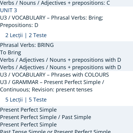
Verbs / Nouns / Adjectives + prepositions: C
Phrasal
UNIT 3
Verbs:
U3 / VOCABULARY – Phrasal Verbs: Bring;
Break;
Prepositions: D
Prepositions:
Arată
U3
2 Lecții
|
2 Teste
C
/
Phrasal Verbs: BRING
VOCABULARY
To Bring
–
Verbs / Adjectives / Nouns + prepositions with D
Verbs / Adjectives / Nouns + prepositions with D
Phrasal
U3 / VOCABULARY – Phrases with COLOURS
Verbs:
U3 / GRAMMAR – Present Perfect Simple /
Bring;
Continuous; Revision: present tenses
Prepositions:
Arată
U3
5 Lecții
|
5 Teste
D
/
Present Perfect Simple
GRAMMAR
Present Perfect Simple / Past Simple
–
Present Perfect Simple
Past Tense Simple or Present Perfect Simple
Present