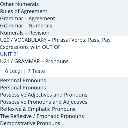
Other Numerals
Agreement
Rules of Agreement
Grammar – Agreement
Grammar – Numerals
Numerals – Revision
U20 / VOCABULARY – Phrasal Verbs: Pass, Pay;
Expressions with OUT OF
UNIT 21
U21 / GRAMMAR – Pronouns
Arată
U21
6 Lecții
|
7 Teste
/
Personal Pronouns
GRAMMAR
Personal Pronouns
–
Possessive Adjectives and Pronouns
Possessive Pronouns and Adjectives
Pronouns
Reflexive & Emphatic Pronouns
The Reflexive / Emphatic Pronouns
Demonstrative Pronouns