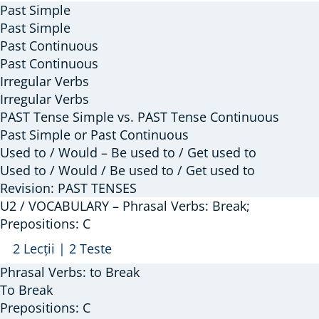
/
Past Simple
GRAMMAR
Past Simple
–
Past Continuous
Past Continuous
Past
Irregular Verbs
Simple
Irregular Verbs
/
PAST Tense Simple vs. PAST Tense Continuous
Past
Past Simple or Past Continuous
Continuous;
Used to / Would – Be used to / Get used to
Used
Used to / Would / Be used to / Get used to
to
Revision: PAST TENSES
/
U2 / VOCABULARY – Phrasal Verbs: Break;
Prepositions: C
Would
+
Arată
U2
2 Lecții
|
2 Teste
V
/
Phrasal Verbs: to Break
VOCABULARY
To Break
–
Prepositions: C