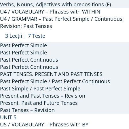
Verbs, Nouns, Adjectives with prepositions (F)
Call;
U4 / VOCABULARY – Phrases with WITHIN
Prepositions:
U4 / GRAMMAR – Past Perfect Simple / Continuous;
E,
Revision: Past Tenses
F
Arată
U4
3 Lecții
|
7 Teste
/
Past Perfect Simple
GRAMMAR
Past Perfect Simple
–
Past Perfect Continuous
Past Perfect Continuous
Past
PAST TENSES. PRESENT AND PAST TENSES
Perfect
Past Perfect Simple / Past Perfect Continuous
Simple
Past Simple / Past Perfect Simple
/
Present and Past Tenses – Revision
Continuous;
Present, Past and Future Tenses
Revision:
Past Tenses – Revision
Past
UNIT 5
Tenses
U5 / VOCABULARY – Phrases with BY