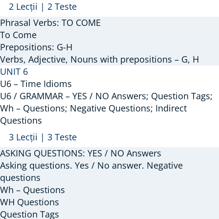
Arată
U5
2 Lecții
|
2 Teste
/
Phrasal Verbs: TO COME
VOCABULARY
To Come
–
Prepositions: G-H
Verbs, Adjective, Nouns with prepositions – G, H
Phrasal
UNIT 6
Verbs:
U6 – Time Idioms
Come;
U6 / GRAMMAR – YES / NO Answers; Question Tags;
Prepositions:
Wh – Questions; Negative Questions; Indirect
G,
Questions
H
Arată
U6
3 Lecții
|
3 Teste
/
ASKING QUESTIONS: YES / NO Answers
GRAMMAR
Asking questions. Yes / No answer. Negative
–
questions
Wh – Questions
YES
WH Questions
/
Question Tags
NO