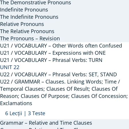
The Demonstrative Pronouns
Indefinite Pronouns
The Indefinite Pronouns
Relative Pronouns
The Relative Pronouns
The Pronouns – Revision
U21 / VOCABULARY – Other Words often Confused
U21 / VOCABULARY – Expressions with ONE
U21 / VOCABULARY – Phrasal Verbs: TURN
UNIT 22
U22 / VOCABULARY – Phrasal Verbs: SET, STAND
U22 / GRAMMAR – Clauses. Linking Words; Time /
Temporal Clauses; Clauses Of Result; Clauses Of
Reason; Clauses Of Purpose; Clauses Of Concession;
Exclamations
Arată
U22
6 Lecții
|
3 Teste
/
Grammar – Relative and Time Clauses
GRAMMAR