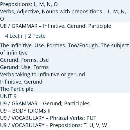
–
Prepositions: L, M, N, O
Verbs, Adjective, Nouns with prepositions – L, M, N,
Phrasal
O
Verbs:
U8 / GRAMMAR – Infinitive. Gerund. Participle
Do;
Arată
U8
4 Lecții
|
2 Teste
Prepositions:
/
L,
The Infinitive. Use. Formes. Too/Enough. The subject
GRAMMAR
of Infinitive
M,
–
Gerund. Forms. Use
N,
Gerund: Use, Forms
Infinitive.
O
Verbs taking to-infinitive or gerund
Gerund.
Infinitive, Gerund
Participle
The Participle
UNIT 9
U9 / GRAMMAR – Gerund; Participles
U9 – BODY IDIOMS II
U9 / VOCABULARY – Phrasal Verbs: PUT
U9 / VOCABULARY – Prepositions: T, U, V, W