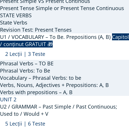
Present Simple VS Present Continous
Simple.
Present Tense Simple or Present Tense Continuous
Present
STATE VERBS
Continuous.
State Verbs
State
Revision Test: Present Tenses
Verbs
U1 / VOCABULARY – To Be. Prepositions (A, B)
Capitol
/ conținut GRATUIT 🎁
Arată
U1
2 Lecții
|
3 Teste
/
Phrasal Verbs – TO BE
VOCABULARY
Phrasal Verbs: To Be
–
Vocabulary – Phrasal Verbs: to be
Verbs, Nouns, Adjectives + Prepositions: A, B
To
Verbs with prepositions – A, B
Be.
UNIT 2
Prepositions
U2 / GRAMMAR – Past Simple / Past Continuous;
(A,
Used to / Would + V
B)
Arată
U2
5 Lecții
|
6 Teste