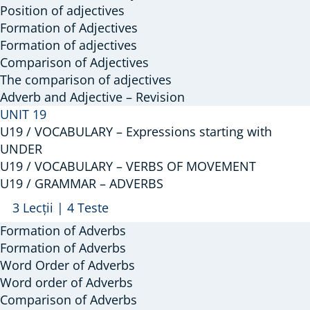
GRAMMAR
Position of adjectives
–
Formation of Adjectives
Formation of adjectives
Adjectives
Comparison of Adjectives
The comparison of adjectives
Adverb and Adjective – Revision
UNIT 19
U19 / VOCABULARY – Expressions starting with
UNDER
U19 / VOCABULARY – VERBS OF MOVEMENT
U19 / GRAMMAR – ADVERBS
Arată
U19
3 Lecții
|
4 Teste
/
Formation of Adverbs
GRAMMAR
Formation of Adverbs
–
Word Order of Adverbs
Word order of Adverbs
ADVERBS
Comparison of Adverbs