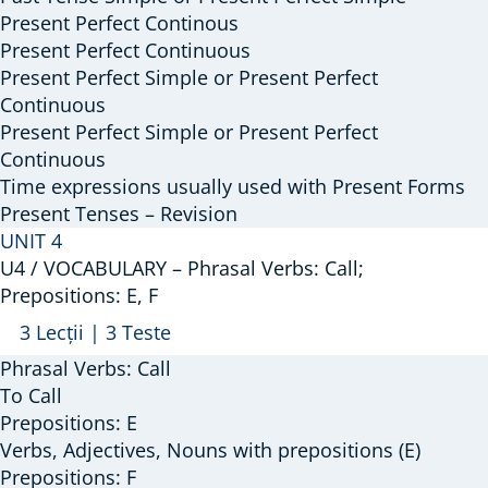
Present Perfect Continous
Perfect
Present Perfect Continuous
Simple
Present Perfect Simple or Present Perfect
/
Continuous
Continuous;
Present Perfect Simple or Present Perfect
Revision:
Continuous
present
Time expressions usually used with Present Forms
tenses
Present Tenses – Revision
UNIT 4
U4 / VOCABULARY – Phrasal Verbs: Call;
Prepositions: E, F
Arată
U4
3 Lecții
|
3 Teste
/
Phrasal Verbs: Call
VOCABULARY
To Call
–
Prepositions: E
Verbs, Adjectives, Nouns with prepositions (E)
Phrasal
Prepositions: F
Verbs: