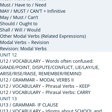
Must / Have to / Need
MAY / MUST / CAN’T + Infinitive
May / Must / Can’t
Should / Ought to
Shall / Will / Would
Other Modal Verbs (Related Expressions)
Modal Verbs – Revision
Revision: Modal Verbs
UNIT 12
U12 / VOCABULARY – Words often confused:
GRADE/POINT, DISPUTE/CONFLICT, LIE/LAY/LIE,
ARISE/RISE/RAISE, REMEMBER/REMIND
U12 / GRAMMAR – MODAL VERBS II
U12 / VOCABULARY – Phrasal Verbs – KEEP
U12 / VOCABULARY – Phrasal Verbs: CARRY
UNIT 13
U13 / GRAMMAR- IF CLAUSE
U13 / VOCABULARY – Idioms about SCHOOL and