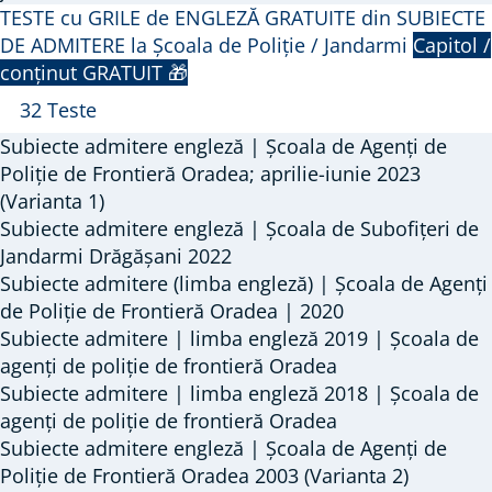
TESTE cu GRILE de ENGLEZĂ GRATUITE din SUBIECTE
DE ADMITERE la Școala de Poliție / Jandarmi
Capitol /
conținut GRATUIT 🎁
Închide
TESTE
32 Teste
cu
Subiecte admitere engleză | Școala de Agenți de
GRILE
Poliție de Frontieră Oradea; aprilie-iunie 2023
de
(Varianta 1)
Subiecte admitere engleză | Școala de Subofițeri de
ENGLEZĂ
Jandarmi Drăgășani 2022
GRATUITE
Subiecte admitere (limba engleză) | Școala de Agenți
din
de Poliție de Frontieră Oradea | 2020
SUBIECTE
Subiecte admitere | limba engleză 2019 | Școala de
DE
agenți de poliție de frontieră Oradea
ADMITERE
Subiecte admitere | limba engleză 2018 | Școala de
la
agenți de poliție de frontieră Oradea
Școala
Subiecte admitere engleză | Școala de Agenți de
Poliție de Frontieră Oradea 2003 (Varianta 2)
de