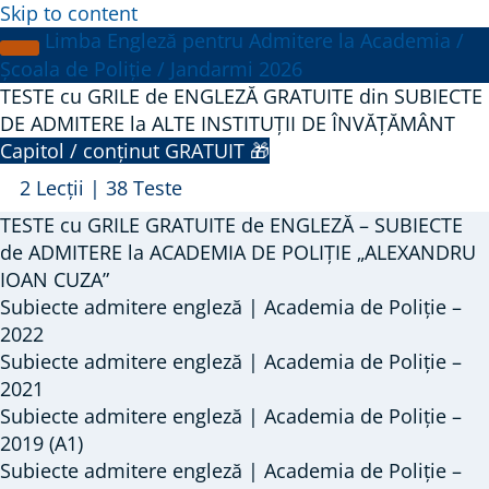
Skip to content
Limba Engleză pentru Admitere la Academia /
Școala de Poliție / Jandarmi 2026
TESTE cu GRILE de ENGLEZĂ GRATUITE din SUBIECTE
DE ADMITERE la ALTE INSTITUȚII DE ÎNVĂȚĂMÂNT
Capitol / conținut GRATUIT 🎁
Arată
TESTE
2 Lecții
|
38 Teste
cu
TESTE cu GRILE GRATUITE de ENGLEZĂ – SUBIECTE
GRILE
de ADMITERE la ACADEMIA DE POLIȚIE „ALEXANDRU
de
IOAN CUZA”
Subiecte admitere engleză | Academia de Poliție –
ENGLEZĂ
2022
GRATUITE
Subiecte admitere engleză | Academia de Poliție –
din
2021
SUBIECTE
Subiecte admitere engleză | Academia de Poliție –
DE
2019 (A1)
ADMITERE
Subiecte admitere engleză | Academia de Poliție –