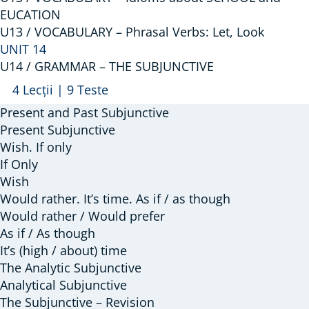
EUCATION
U13 / VOCABULARY – Phrasal Verbs: Let, Look
UNIT 14
U14 / GRAMMAR – THE SUBJUNCTIVE
Arată
U14
4 Lecții
|
9 Teste
/
Present and Past Subjunctive
GRAMMAR
Present Subjunctive
–
Wish. If only
If Only
THE
Wish
SUBJUNCTIVE
Would rather. It’s time. As if / as though
Would rather / Would prefer
As if / As though
It’s (high / about) time
The Analytic Subjunctive
Analytical Subjunctive
The Subjunctive – Revision