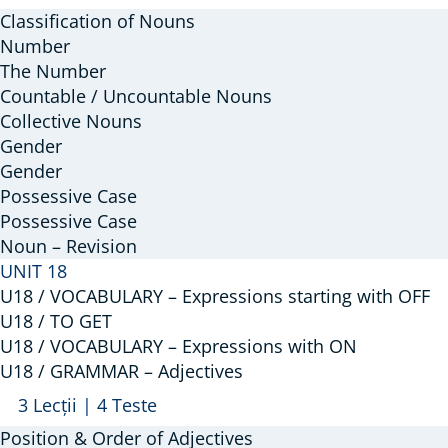
/
Classification of Nouns
GRAMMAR
Number
–
The Number
Countable / Uncountable Nouns
Nouns
Collective Nouns
Gender
Gender
Possessive Case
Possessive Case
Noun – Revision
UNIT 18
U18 / VOCABULARY – Expressions starting with OFF
U18 / TO GET
U18 / VOCABULARY – Expressions with ON
U18 / GRAMMAR – Adjectives
Arată
U18
3 Lecții
|
4 Teste
/
Position & Order of Adjectives