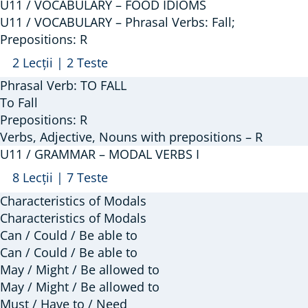
U11 / VOCABULARY – FOOD IDIOMS
Grade,
U11 / VOCABULARY – Phrasal Verbs: Fall;
Dispute,
Prepositions: R
Lie,
Arată
U11
2 Lecții
|
2 Teste
Rise,
/
Phrasal Verb: TO FALL
Remember)
VOCABULARY
To Fall
–
Prepositions: R
Verbs, Adjective, Nouns with prepositions – R
Phrasal
U11 / GRAMMAR – MODAL VERBS I
Verbs:
Arată
U11
Fall;
8 Lecții
|
7 Teste
/
Prepositions:
Characteristics of Modals
GRAMMAR
R
Characteristics of Modals
–
Can / Could / Be able to
Can / Could / Be able to
MODAL
May / Might / Be allowed to
VERBS
May / Might / Be allowed to
I
Must / Have to / Need