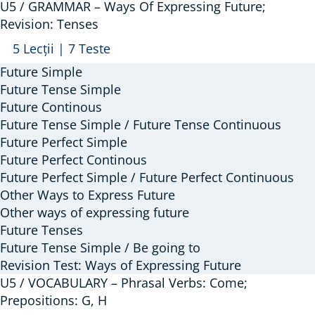
U5 / GRAMMAR – Ways Of Expressing Future;
Revision: Tenses
Arată
U5
5 Lecții
|
7 Teste
/
Future Simple
GRAMMAR
Future Tense Simple
–
Future Continous
Future Tense Simple / Future Tense Continuous
Ways
Future Perfect Simple
Of
Future Perfect Continous
Expressing
Future Perfect Simple / Future Perfect Continuous
Future;
Other Ways to Express Future
Revision:
Other ways of expressing future
Tenses
Future Tenses
Future Tense Simple / Be going to
Revision Test: Ways of Expressing Future
U5 / VOCABULARY – Phrasal Verbs: Come;
Prepositions: G, H