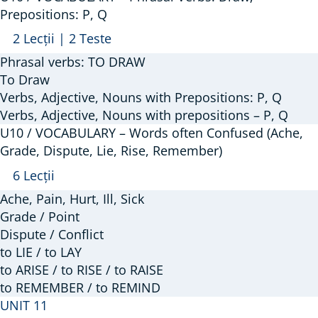
Prepositions: P, Q
Arată
U10
2 Lecții
|
2 Teste
/
Phrasal verbs: TO DRAW
VOCABULARY
To Draw
–
Verbs, Adjective, Nouns with Prepositions: P, Q
Verbs, Adjective, Nouns with prepositions – P, Q
Phrasal
U10 / VOCABULARY – Words often Confused (Ache,
Verbs:
Grade, Dispute, Lie, Rise, Remember)
Draw;
Arată
U10
6 Lecții
Prepositions:
/
P,
Ache, Pain, Hurt, Ill, Sick
VOCABULARY
Grade / Point
Q
–
Dispute / Conflict
to LIE / to LAY
Words
to ARISE / to RISE / to RAISE
often
to REMEMBER / to REMIND
Confused
UNIT 11
(Ache,