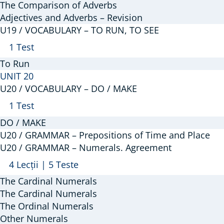
The Comparison of Adverbs
Adjectives and Adverbs – Revision
U19 / VOCABULARY – TO RUN, TO SEE
Arată
U19
1 Test
/
To Run
VOCABULARY
UNIT 20
–
U20 / VOCABULARY – DO / MAKE
TO
Arată
U20
1 Test
RUN,
/
DO / MAKE
TO
VOCABULARY
U20 / GRAMMAR – Prepositions of Time and Place
SEE
–
U20 / GRAMMAR – Numerals. Agreement
DO
Arată
U20
4 Lecții
|
5 Teste
/
/
The Cardinal Numerals
MAKE
GRAMMAR
The Cardinal Numerals
–
The Ordinal Numerals
Other Numerals
Numerals.