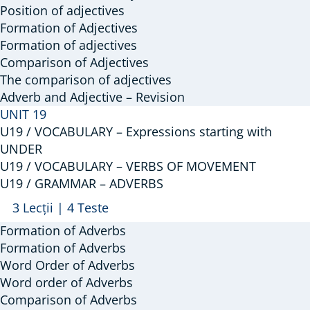
GRAMMAR
Position of adjectives
–
Formation of Adjectives
Formation of adjectives
Adjectives
Comparison of Adjectives
The comparison of adjectives
Adverb and Adjective – Revision
UNIT 19
U19 / VOCABULARY – Expressions starting with
UNDER
U19 / VOCABULARY – VERBS OF MOVEMENT
U19 / GRAMMAR – ADVERBS
Arată
U19
3 Lecții
|
4 Teste
/
Formation of Adverbs
GRAMMAR
Formation of Adverbs
–
Word Order of Adverbs
Word order of Adverbs
ADVERBS
Comparison of Adverbs