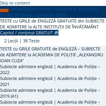
Skip to content
Limba Engleză pentru Admitere la Academia /
Școala de Poliție / Jandarmi 2026
TESTE cu GRILE de ENGLEZĂ GRATUITE din SUBIECTE
DE ADMITERE la ALTE INSTITUȚII DE ÎNVĂȚĂMÂNT
Capitol / conținut GRATUIT 🎁
Arată
TESTE
2 Lecții
|
38 Teste
cu
TESTE cu GRILE GRATUITE de ENGLEZĂ – SUBIECTE
GRILE
de ADMITERE la ACADEMIA DE POLIȚIE „ALEXANDRU
de
IOAN CUZA”
Subiecte admitere engleză | Academia de Poliție –
ENGLEZĂ
2022
GRATUITE
Subiecte admitere engleză | Academia de Poliție –
din
2021
SUBIECTE
Subiecte admitere engleză | Academia de Poliție –
DE
2019 (A1)
ADMITERE
Subiecte admitere engleză | Academia de Poliție –