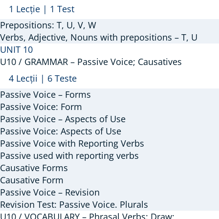
Arată
U9
1 Lecție
|
1 Test
/
Prepositions: T, U, V, W
VOCABULARY
Verbs, Adjective, Nouns with prepositions – T, U
–
UNIT 10
U10 / GRAMMAR – Passive Voice; Causatives
Prepositions:
T,
Arată
U10
4 Lecții
|
6 Teste
U,
/
Passive Voice – Forms
V,
GRAMMAR
Passive Voice: Form
W
–
Passive Voice – Aspects of Use
Passive Voice: Aspects of Use
Passive
Passive Voice with Reporting Verbs
Voice;
Passive used with reporting verbs
Causatives
Causative Forms
Causative Form
Passive Voice – Revision
Revision Test: Passive Voice. Plurals
U10 / VOCABULARY – Phrasal Verbs: Draw;