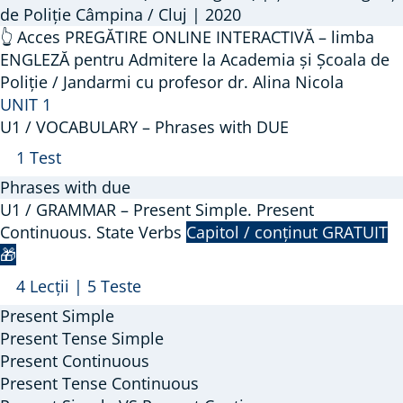
de Poliție Câmpina / Cluj | 2020
👆 Acces PREGĂTIRE ONLINE INTERACTIVĂ – limba
ENGLEZĂ pentru Admitere la Academia și Școala de
Poliție / Jandarmi cu profesor dr. Alina Nicola
UNIT 1
U1 / VOCABULARY – Phrases with DUE
Arată
U1
1 Test
/
Phrases with due
VOCABULARY
U1 / GRAMMAR – Present Simple. Present
–
Continuous. State Verbs
Capitol / conținut GRATUIT
🎁
Phrases
with
Arată
U1
4 Lecții
|
5 Teste
DUE
/
Present Simple
GRAMMAR
Present Tense Simple
–
Present Continuous
Present Tense Continuous
Present