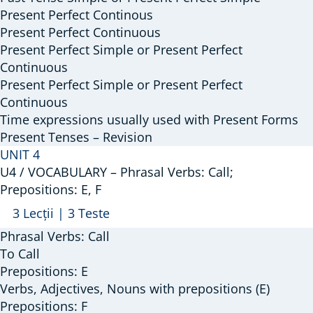
Present Perfect Continous
Perfect
Present Perfect Continuous
Simple
Present Perfect Simple or Present Perfect
/
Continuous
Continuous;
Present Perfect Simple or Present Perfect
Revision:
Continuous
present
Time expressions usually used with Present Forms
tenses
Present Tenses – Revision
UNIT 4
U4 / VOCABULARY – Phrasal Verbs: Call;
Prepositions: E, F
Arată
U4
3 Lecții
|
3 Teste
/
Phrasal Verbs: Call
VOCABULARY
To Call
–
Prepositions: E
Verbs, Adjectives, Nouns with prepositions (E)
Phrasal
Prepositions: F
Verbs: