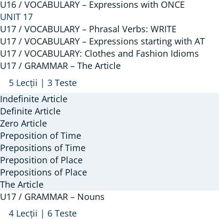
–
U16 / VOCABULARY – Expressions with ONCE
UNIT 17
Phrasal
U17 / VOCABULARY – Phrasal Verbs: WRITE
Verbs:
U17 / VOCABULARY – Expressions starting with AT
TO
U17 / VOCABULARY: Clothes and Fashion Idioms
GO
U17 / GRAMMAR – The Article
Arată
U17
5 Lecții
|
3 Teste
/
Indefinite Article
GRAMMAR
Definite Article
–
Zero Article
Preposition of Time
The
Prepositions of Time
Article
Preposition of Place
Prepositions of Place
The Article
U17 / GRAMMAR – Nouns
Arată
U17
4 Lecții
|
6 Teste