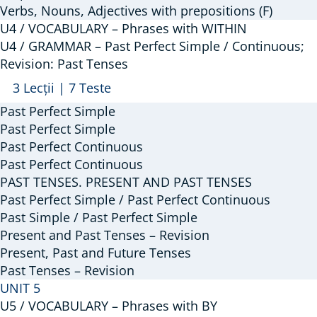
Verbs, Nouns, Adjectives with prepositions (F)
Call;
U4 / VOCABULARY – Phrases with WITHIN
Prepositions:
U4 / GRAMMAR – Past Perfect Simple / Continuous;
E,
Revision: Past Tenses
F
Arată
U4
3 Lecții
|
7 Teste
/
Past Perfect Simple
GRAMMAR
Past Perfect Simple
–
Past Perfect Continuous
Past Perfect Continuous
Past
PAST TENSES. PRESENT AND PAST TENSES
Perfect
Past Perfect Simple / Past Perfect Continuous
Simple
Past Simple / Past Perfect Simple
/
Present and Past Tenses – Revision
Continuous;
Present, Past and Future Tenses
Revision:
Past Tenses – Revision
Past
UNIT 5
Tenses
U5 / VOCABULARY – Phrases with BY