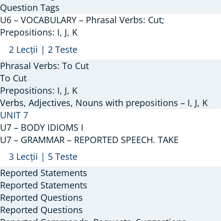
Question Tags
Answers;
U6 – VOCABULARY – Phrasal Verbs: Cut;
Question
Prepositions: I, J, K
Tags;
Arată
U6
2 Lecții
|
2 Teste
Wh
–
Phrasal Verbs: To Cut
–
VOCABULARY
To Cut
Questions;
–
Prepositions: I, J, K
Negative
Verbs, Adjectives, Nouns with prepositions – I, J, K
Phrasal
Questions;
UNIT 7
Verbs:
Indirect
U7 – BODY IDIOMS I
Cut;
Questions
U7 – GRAMMAR – REPORTED SPEECH. TAKE
Prepositions:
Arată
U7
3 Lecții
|
5 Teste
I,
–
Reported Statements
J,
GRAMMAR
Reported Statements
K
–
Reported Questions
Reported Questions
REPORTED