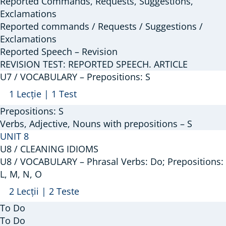
Reported Commands, Requests, Suggestions,
SPEECH.
Exclamations
TAKE
Reported commands / Requests / Suggestions /
Exclamations
Reported Speech – Revision
REVISION TEST: REPORTED SPEECH. ARTICLE
U7 / VOCABULARY – Prepositions: S
Arată
U7
1 Lecție
|
1 Test
/
Prepositions: S
VOCABULARY
Verbs, Adjective, Nouns with prepositions – S
–
UNIT 8
U8 / CLEANING IDIOMS
Prepositions:
U8 / VOCABULARY – Phrasal Verbs: Do; Prepositions:
S
L, M, N, O
Arată
U8
2 Lecții
|
2 Teste
/
To Do
VOCABULARY
To Do