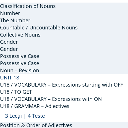
/
Classification of Nouns
GRAMMAR
Number
–
The Number
Countable / Uncountable Nouns
Nouns
Collective Nouns
Gender
Gender
Possessive Case
Possessive Case
Noun – Revision
UNIT 18
U18 / VOCABULARY – Expressions starting with OFF
U18 / TO GET
U18 / VOCABULARY – Expressions with ON
U18 / GRAMMAR – Adjectives
Arată
U18
3 Lecții
|
4 Teste
/
Position & Order of Adjectives