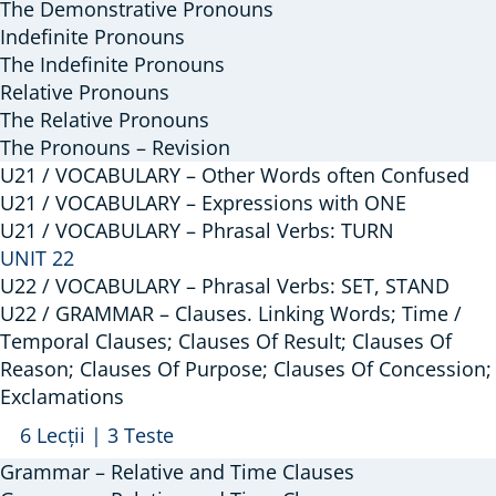
The Demonstrative Pronouns
Indefinite Pronouns
The Indefinite Pronouns
Relative Pronouns
The Relative Pronouns
The Pronouns – Revision
U21 / VOCABULARY – Other Words often Confused
U21 / VOCABULARY – Expressions with ONE
U21 / VOCABULARY – Phrasal Verbs: TURN
UNIT 22
U22 / VOCABULARY – Phrasal Verbs: SET, STAND
U22 / GRAMMAR – Clauses. Linking Words; Time /
Temporal Clauses; Clauses Of Result; Clauses Of
Reason; Clauses Of Purpose; Clauses Of Concession;
Exclamations
Arată
U22
6 Lecții
|
3 Teste
/
Grammar – Relative and Time Clauses
GRAMMAR