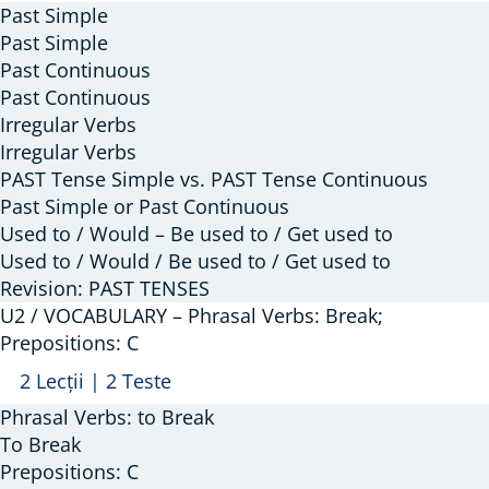
/
Past Simple
GRAMMAR
Past Simple
–
Past Continuous
Past Continuous
Past
Irregular Verbs
Simple
Irregular Verbs
/
PAST Tense Simple vs. PAST Tense Continuous
Past
Past Simple or Past Continuous
Continuous;
Used to / Would – Be used to / Get used to
Used
Used to / Would / Be used to / Get used to
to
Revision: PAST TENSES
/
U2 / VOCABULARY – Phrasal Verbs: Break;
Prepositions: C
Would
+
Arată
U2
2 Lecții
|
2 Teste
V
/
Phrasal Verbs: to Break
VOCABULARY
To Break
–
Prepositions: C