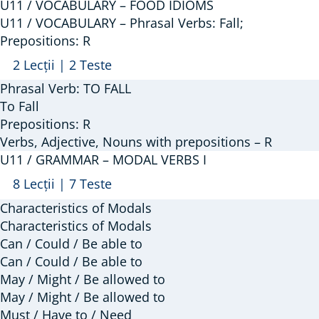
U11 / VOCABULARY – FOOD IDIOMS
Grade,
U11 / VOCABULARY – Phrasal Verbs: Fall;
Dispute,
Prepositions: R
Lie,
Arată
U11
2 Lecții
|
2 Teste
Rise,
/
Phrasal Verb: TO FALL
Remember)
VOCABULARY
To Fall
–
Prepositions: R
Verbs, Adjective, Nouns with prepositions – R
Phrasal
U11 / GRAMMAR – MODAL VERBS I
Verbs:
Arată
U11
Fall;
8 Lecții
|
7 Teste
/
Prepositions:
Characteristics of Modals
GRAMMAR
R
Characteristics of Modals
–
Can / Could / Be able to
Can / Could / Be able to
MODAL
May / Might / Be allowed to
VERBS
May / Might / Be allowed to
I
Must / Have to / Need