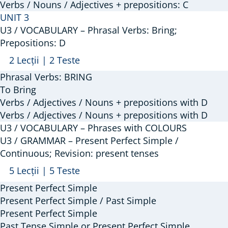
Verbs / Nouns / Adjectives + prepositions: C
Phrasal
UNIT 3
Verbs:
U3 / VOCABULARY – Phrasal Verbs: Bring;
Break;
Prepositions: D
Prepositions:
Arată
U3
2 Lecții
|
2 Teste
C
/
Phrasal Verbs: BRING
VOCABULARY
To Bring
–
Verbs / Adjectives / Nouns + prepositions with D
Verbs / Adjectives / Nouns + prepositions with D
Phrasal
U3 / VOCABULARY – Phrases with COLOURS
Verbs:
U3 / GRAMMAR – Present Perfect Simple /
Bring;
Continuous; Revision: present tenses
Prepositions:
Arată
U3
5 Lecții
|
5 Teste
D
/
Present Perfect Simple
GRAMMAR
Present Perfect Simple / Past Simple
–
Present Perfect Simple
Past Tense Simple or Present Perfect Simple
Present