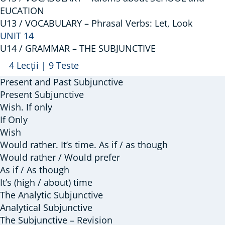
EUCATION
U13 / VOCABULARY – Phrasal Verbs: Let, Look
UNIT 14
U14 / GRAMMAR – THE SUBJUNCTIVE
Arată
U14
4 Lecții
|
9 Teste
/
Present and Past Subjunctive
GRAMMAR
Present Subjunctive
–
Wish. If only
If Only
THE
Wish
SUBJUNCTIVE
Would rather. It’s time. As if / as though
Would rather / Would prefer
As if / As though
It’s (high / about) time
The Analytic Subjunctive
Analytical Subjunctive
The Subjunctive – Revision