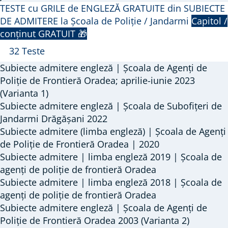
TESTE cu GRILE de ENGLEZĂ GRATUITE din SUBIECTE
DE ADMITERE la Școala de Poliție / Jandarmi
Capitol /
conținut GRATUIT 🎁
Închide
TESTE
32 Teste
cu
Subiecte admitere engleză | Școala de Agenți de
GRILE
Poliție de Frontieră Oradea; aprilie-iunie 2023
de
(Varianta 1)
Subiecte admitere engleză | Școala de Subofițeri de
ENGLEZĂ
Jandarmi Drăgășani 2022
GRATUITE
Subiecte admitere (limba engleză) | Școala de Agenți
din
de Poliție de Frontieră Oradea | 2020
SUBIECTE
Subiecte admitere | limba engleză 2019 | Școala de
DE
agenți de poliție de frontieră Oradea
ADMITERE
Subiecte admitere | limba engleză 2018 | Școala de
la
agenți de poliție de frontieră Oradea
Școala
Subiecte admitere engleză | Școala de Agenți de
Poliție de Frontieră Oradea 2003 (Varianta 2)
de