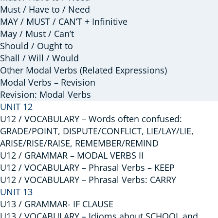
Must / Have to / Need
MAY / MUST / CAN’T + Infinitive
May / Must / Can’t
Should / Ought to
Shall / Will / Would
Other Modal Verbs (Related Expressions)
Modal Verbs – Revision
Revision: Modal Verbs
UNIT 12
U12 / VOCABULARY – Words often confused:
GRADE/POINT, DISPUTE/CONFLICT, LIE/LAY/LIE,
ARISE/RISE/RAISE, REMEMBER/REMIND
U12 / GRAMMAR – MODAL VERBS II
U12 / VOCABULARY – Phrasal Verbs – KEEP
U12 / VOCABULARY – Phrasal Verbs: CARRY
UNIT 13
U13 / GRAMMAR- IF CLAUSE
U13 / VOCABULARY – Idioms about SCHOOL and