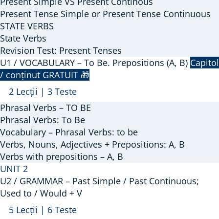
Present Simple VS Present Continous
Simple.
Present Tense Simple or Present Tense Continuous
Present
STATE VERBS
Continuous.
State Verbs
State
Revision Test: Present Tenses
Verbs
U1 / VOCABULARY – To Be. Prepositions (A, B)
Capitol
/ conținut GRATUIT 🎁
Arată
U1
2 Lecții
|
3 Teste
/
Phrasal Verbs – TO BE
VOCABULARY
Phrasal Verbs: To Be
–
Vocabulary – Phrasal Verbs: to be
Verbs, Nouns, Adjectives + Prepositions: A, B
To
Verbs with prepositions – A, B
Be.
UNIT 2
Prepositions
U2 / GRAMMAR – Past Simple / Past Continuous;
(A,
Used to / Would + V
B)
Arată
U2
5 Lecții
|
6 Teste