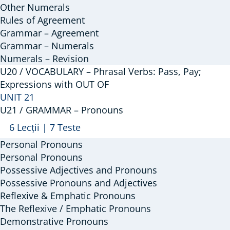
Other Numerals
Agreement
Rules of Agreement
Grammar – Agreement
Grammar – Numerals
Numerals – Revision
U20 / VOCABULARY – Phrasal Verbs: Pass, Pay;
Expressions with OUT OF
UNIT 21
U21 / GRAMMAR – Pronouns
Arată
U21
6 Lecții
|
7 Teste
/
Personal Pronouns
GRAMMAR
Personal Pronouns
–
Possessive Adjectives and Pronouns
Possessive Pronouns and Adjectives
Pronouns
Reflexive & Emphatic Pronouns
The Reflexive / Emphatic Pronouns
Demonstrative Pronouns