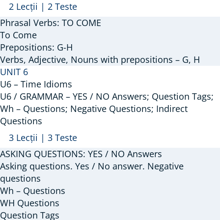
Arată
U5
2 Lecții
|
2 Teste
/
Phrasal Verbs: TO COME
VOCABULARY
To Come
–
Prepositions: G-H
Verbs, Adjective, Nouns with prepositions – G, H
Phrasal
UNIT 6
Verbs:
U6 – Time Idioms
Come;
U6 / GRAMMAR – YES / NO Answers; Question Tags;
Prepositions:
Wh – Questions; Negative Questions; Indirect
G,
Questions
H
Arată
U6
3 Lecții
|
3 Teste
/
ASKING QUESTIONS: YES / NO Answers
GRAMMAR
Asking questions. Yes / No answer. Negative
–
questions
Wh – Questions
YES
WH Questions
/
Question Tags
NO