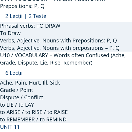
Prepositions: P, Q
Arată
U10
2 Lecții
|
2 Teste
/
Phrasal verbs: TO DRAW
VOCABULARY
To Draw
–
Verbs, Adjective, Nouns with Prepositions: P, Q
Verbs, Adjective, Nouns with prepositions – P, Q
Phrasal
U10 / VOCABULARY – Words often Confused (Ache,
Verbs:
Grade, Dispute, Lie, Rise, Remember)
Draw;
Arată
U10
6 Lecții
Prepositions:
/
P,
Ache, Pain, Hurt, Ill, Sick
VOCABULARY
Grade / Point
Q
–
Dispute / Conflict
to LIE / to LAY
Words
to ARISE / to RISE / to RAISE
often
to REMEMBER / to REMIND
Confused
UNIT 11
(Ache,