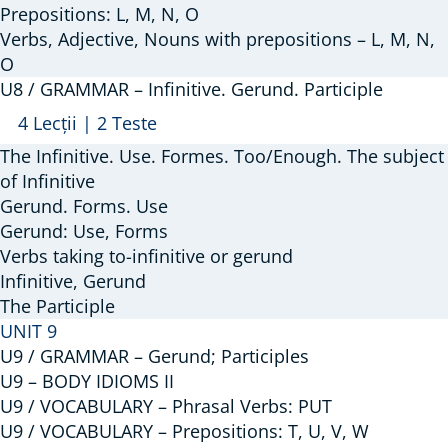
–
Prepositions: L, M, N, O
Verbs, Adjective, Nouns with prepositions – L, M, N,
Phrasal
O
Verbs:
U8 / GRAMMAR – Infinitive. Gerund. Participle
Do;
Arată
U8
4 Lecții
|
2 Teste
Prepositions:
/
L,
The Infinitive. Use. Formes. Too/Enough. The subject
GRAMMAR
of Infinitive
M,
–
Gerund. Forms. Use
N,
Gerund: Use, Forms
Infinitive.
O
Verbs taking to-infinitive or gerund
Gerund.
Infinitive, Gerund
Participle
The Participle
UNIT 9
U9 / GRAMMAR – Gerund; Participles
U9 – BODY IDIOMS II
U9 / VOCABULARY – Phrasal Verbs: PUT
U9 / VOCABULARY – Prepositions: T, U, V, W