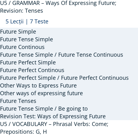
U5 / GRAMMAR – Ways Of Expressing Future;
Revision: Tenses
Arată
U5
5 Lecții
|
7 Teste
/
Future Simple
GRAMMAR
Future Tense Simple
–
Future Continous
Future Tense Simple / Future Tense Continuous
Ways
Future Perfect Simple
Of
Future Perfect Continous
Expressing
Future Perfect Simple / Future Perfect Continuous
Future;
Other Ways to Express Future
Revision:
Other ways of expressing future
Tenses
Future Tenses
Future Tense Simple / Be going to
Revision Test: Ways of Expressing Future
U5 / VOCABULARY – Phrasal Verbs: Come;
Prepositions: G, H