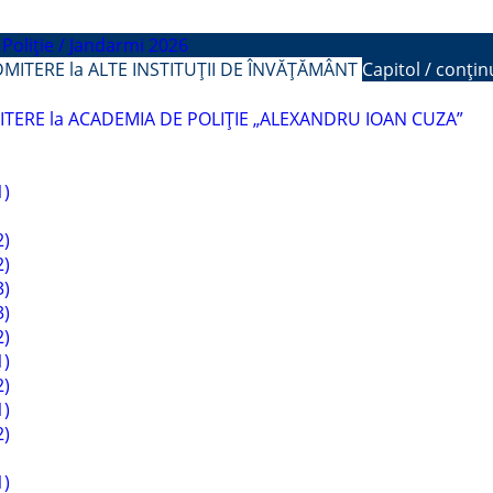
Poliție / Jandarmi 2026
DMITERE la ALTE INSTITUȚII DE ÎNVĂȚĂMÂNT
Capitol / conți
ITERE la ACADEMIA DE POLIȚIE „ALEXANDRU IOAN CUZA”
1)
2)
2)
3)
3)
2)
1)
2)
1)
2)
1)