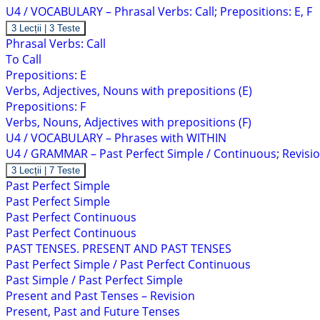
U4 / VOCABULARY – Phrasal Verbs: Call; Prepositions: E, F
Arată
U4
3 Lecții
|
3 Teste
/
Phrasal Verbs: Call
VOCABULARY
To Call
–
Phrasal
Prepositions: E
Verbs:
Verbs, Adjectives, Nouns with prepositions (E)
Call;
Prepositions:
Prepositions: F
E,
Verbs, Nouns, Adjectives with prepositions (F)
F
U4 / VOCABULARY – Phrases with WITHIN
U4 / GRAMMAR – Past Perfect Simple / Continuous; Revisio
Arată
U4
3 Lecții
|
7 Teste
/
Past Perfect Simple
GRAMMAR
Past Perfect Simple
–
Past
Past Perfect Continuous
Perfect
Past Perfect Continuous
Simple
/
PAST TENSES. PRESENT AND PAST TENSES
Continuous;
Past Perfect Simple / Past Perfect Continuous
Revision:
Past
Past Simple / Past Perfect Simple
Tenses
Present and Past Tenses – Revision
Present, Past and Future Tenses