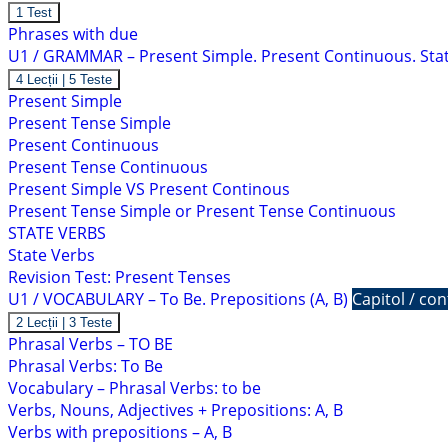
Arată
U1
1 Test
/
Phrases with due
VOCABULARY
U1 / GRAMMAR – Present Simple. Present Continuous. Sta
–
Phrases
Arată
U1
4 Lecții
|
5 Teste
with
/
Present Simple
DUE
GRAMMAR
Present Tense Simple
–
Present
Present Continuous
Simple.
Present Tense Continuous
Present
Continuous.
Present Simple VS Present Continous
State
Present Tense Simple or Present Tense Continuous
Verbs
STATE VERBS
State Verbs
Revision Test: Present Tenses
U1 / VOCABULARY – To Be. Prepositions (A, B)
Capitol / co
Arată
U1
2 Lecții
|
3 Teste
/
Phrasal Verbs – TO BE
VOCABULARY
Phrasal Verbs: To Be
–
To
Vocabulary – Phrasal Verbs: to be
Be.
Verbs, Nouns, Adjectives + Prepositions: A, B
Prepositions
(A,
Verbs with prepositions – A, B
B)