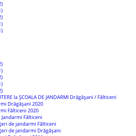
2)
1)
2)
1)
1)
2)
1)
2)
1)
2)
TERE la ȘCOALA DE JANDARMI Drăgășani / Fălticeni
armi Drăgășani 2020
mi Fălticeni 2020
 Jandarmi Fălticeni
eri de jandarmi Fălticeni
țeri de jandarmi Drăgășani