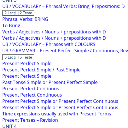
UNIT 3
C
U3 / VOCABULARY – Phrasal Verbs: Bring; Prepositions: D
Arată
U3
2 Lecții
|
2 Teste
/
Phrasal Verbs: BRING
VOCABULARY
To Bring
–
Phrasal
Verbs / Adjectives / Nouns + prepositions with D
Verbs:
Verbs / Adjectives / Nouns + prepositions with D
Bring;
Prepositions:
U3 / VOCABULARY – Phrases with COLOURS
D
U3 / GRAMMAR – Present Perfect Simple / Continuous; Revi
Arată
U3
5 Lecții
|
5 Teste
/
Present Perfect Simple
GRAMMAR
Present Perfect Simple / Past Simple
–
Present
Present Perfect Simple
Perfect
Past Tense Simple or Present Perfect Simple
Simple
/
Present Perfect Continous
Continuous;
Present Perfect Continuous
Revision:
present
Present Perfect Simple or Present Perfect Continuous
tenses
Present Perfect Simple or Present Perfect Continuous
Time expressions usually used with Present Forms
Present Tenses – Revision
UNIT 4