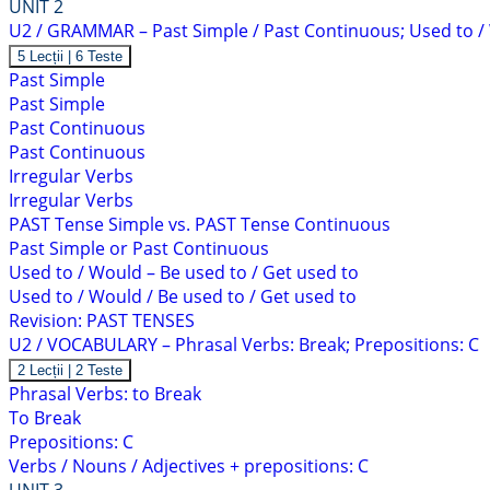
UNIT 2
U2 / GRAMMAR – Past Simple / Past Continuous; Used to /
Arată
U2
5 Lecții
|
6 Teste
/
Past Simple
GRAMMAR
Past Simple
–
Past
Past Continuous
Simple
Past Continuous
/
Past
Irregular Verbs
Continuous;
Irregular Verbs
Used
to
PAST Tense Simple vs. PAST Tense Continuous
/
Past Simple or Past Continuous
Would
Used to / Would – Be used to / Get used to
+
V
Used to / Would / Be used to / Get used to
Revision: PAST TENSES
U2 / VOCABULARY – Phrasal Verbs: Break; Prepositions: C
Arată
U2
2 Lecții
|
2 Teste
/
Phrasal Verbs: to Break
VOCABULARY
To Break
–
Phrasal
Prepositions: C
Verbs:
Verbs / Nouns / Adjectives + prepositions: C
Break;
Prepositions: