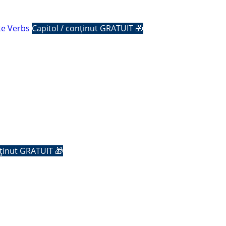
te Verbs
Capitol / conținut GRATUIT 🎁
nținut GRATUIT 🎁