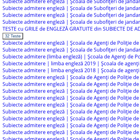
Subiecte admitere engleză | Școala de Subofițeri de Jand
Subiecte admitere engleză | Școala de Subofițeri de Jand
Subiecte admitere engleză | Școala de Subofițeri de Jand
Subiecte admitere engleză | Școala de subofițeri de jandar
TESTE cu GRILE de ENGLEZĂ GRATUITE din SUBIECTE DE ADM
Arată
TESTE
32 Teste
cu
Subiecte admitere engleză | Școala de Agenți de Poliție de 
GRILE
Subiecte admitere engleză | Școala de Subofițeri de Jand
de
ENGLEZĂ
Subiecte admitere (limba engleză) | Școala de Agenți de Po
GRATUITE
Subiecte admitere | limba engleză 2019 | Școala de agenți 
din
SUBIECTE
Subiecte admitere | limba engleză 2018 | Școala de agenți 
DE
Subiecte admitere engleză | Școala de Agenți de Poliție de
ADMITERE
la
Subiecte admitere engleză | Școala de Agenți de Poliție de
Școala
Subiecte admitere engleză | Școala de Agenți de Poliție de
de
Subiecte admitere engleză | Școala de Agenți de Poliție de
Poliție
/
Subiecte admitere engleză | Școala de Agenți de Poliție de
Jandarmi
Subiecte admitere engleză | Școala de Agenți de Poliție de
Subiecte admitere engleză | Școala de Agenți de Poliție de
Subiecte admitere engleză | Școala de Agenți de Poliție de
Subiecte admitere engleză | Școala de Agenți de Poliție de
Subiecte admitere engleză | Școala de Agenți de Poliție de