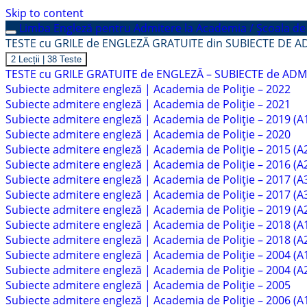
Skip to content
Limba Engleză pentru Admitere la Academia / Școala de 
TESTE cu GRILE de ENGLEZĂ GRATUITE din SUBIECTE DE A
Închide
TESTE
2 Lecții
|
38 Teste
cu
TESTE cu GRILE GRATUITE de ENGLEZĂ – SUBIECTE de ADM
GRILE
Subiecte admitere engleză | Academia de Poliție – 2022
de
ENGLEZĂ
Subiecte admitere engleză | Academia de Poliție – 2021
GRATUITE
Subiecte admitere engleză | Academia de Poliție – 2019 (A
din
SUBIECTE
Subiecte admitere engleză | Academia de Poliție – 2020
DE
Subiecte admitere engleză | Academia de Poliție – 2015 (A
ADMITERE
la
Subiecte admitere engleză | Academia de Poliție – 2016 (A
ALTE
Subiecte admitere engleză | Academia de Poliție – 2017 (A
INSTITUȚII
Subiecte admitere engleză | Academia de Poliție – 2017 (A
DE
ÎNVĂȚĂMÂNT
Subiecte admitere engleză | Academia de Poliție – 2019 (A
Subiecte admitere engleză | Academia de Poliție – 2018 (A
Subiecte admitere engleză | Academia de Poliție – 2018 (A
Subiecte admitere engleză | Academia de Poliție – 2004 (A
Subiecte admitere engleză | Academia de Poliție – 2004 (A
Subiecte admitere engleză | Academia de Poliție – 2005
Subiecte admitere engleză | Academia de Poliție – 2006 (A