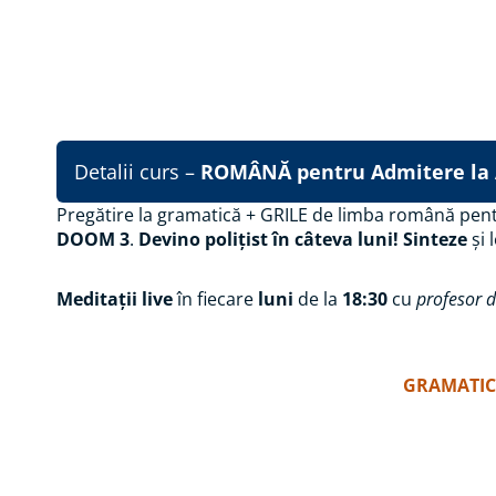
Detalii curs –
ROMÂNĂ pentru Admitere la Ac
Pregătire la gramatică + GRILE de limba română pen
DOOM 3
.
Devino polițist în câteva luni!
Sinteze
și 
Meditații live
în fiecare
luni
de la
18:30
cu
profesor d
GRAMATICĂ
Pregătire gramatică – l
Poliție / Jandarmi / ANP 