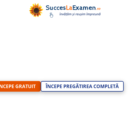
OMÂNĂ – Admiter
I, FRONTIERĂ, A
profesor dr. Alina Nicola
ÎNCEPE GRATUIT
ÎNCEPE PREGĂTIREA COMPLETĂ