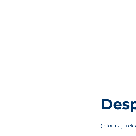
Desp
(informații rele