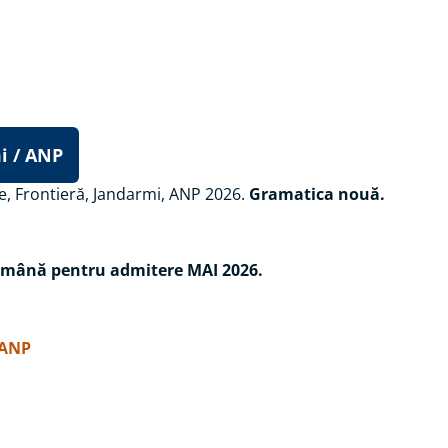
i / ANP
ție, Frontieră, Jandarmi, ANP 2026.
Gramatica nouă.
română pentru admitere MAI 2026.
 ANP
demia / Școala de
nțiale