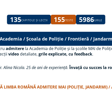
135
155
5986
CAPITOLE ȘI LECȚII
TESTE
GRILE
ademia / Școala de Poliție / Frontieră / Jandarm
tru
admitere
la Academia de Poliție și la școlile MAI de Poli
lecții
video
detaliate,
grile explicate, cu feedback
.
r. Alina Nicola. 25 de ani de experiență
.
Învață cu succes la 
 LIMBA ROMÂNĂ ADMITERE MAI (POLIȚIE, JANDARMI) /
imba română – Admitere Aca
Târgu Ocna – informații ese