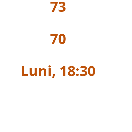
73
sinteze de teorie, video cu explicații amănunțite ș
70
online cu mii de grile de gramatică / limba român
Luni, 18:30
Pregătire interactivă săptămânală
tului complet de pregătire 
entru admitere la Academi