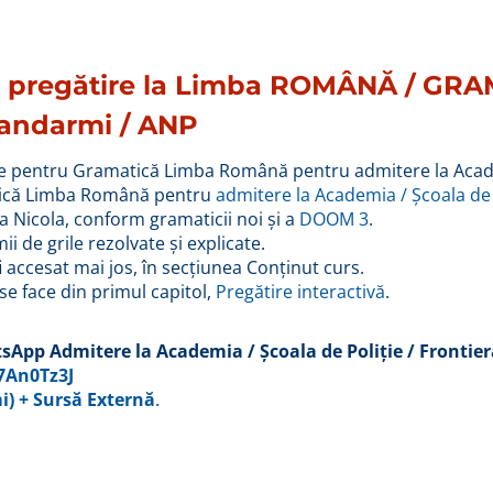
de pregătire la Limba ROMÂNĂ / GR
 Jandarmi / ANP
iale pentru Gramatică Limba Română pentru admitere la Acade
tică Limba Română pentru
admitere la Academia / Școala de 
ina Nicola, conform gramaticii noi și a
DOOM 3
.
mii de grile rezolvate și explicate.
 accesat mai jos, în secțiunea Conținut curs.
 se face din primul capitol,
Pregătire interactivă
.
App Admitere la Academia / Școala de Poliție / Frontie
7An0Tz3J
i) + Sursă Externă
.