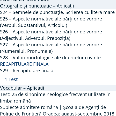
Scrierea
Ortografie și punctuație – Aplicații
cu
S24 – Semnele de punctuație. Scrierea cu literă mare
literă
S25 – Aspecte normative ale părților de vorbire
mare
(Verbul, Substantivul, Articolul)
S26 – Aspecte normative ale părților de vorbire
(Adjectivul, Adverbul, Prepoziția)
S27 – Aspecte normative ale părților de vorbire
(Numeralul, Pronumele)
S28 – Valori morfologice ale diferitelor cuvinte
RECAPITULARE FINALĂ
S29 – Recapitulare finală
Arată
S29
1 Test
–
Vocabular – Aplicații
Recapitulare
Test: 25 de sinonime neologice frecvent utilizate în
finală
limba română
Subiecte admitere română | Școala de Agenți de
Poliție de Frontieră Oradea; august-septembrie 2018