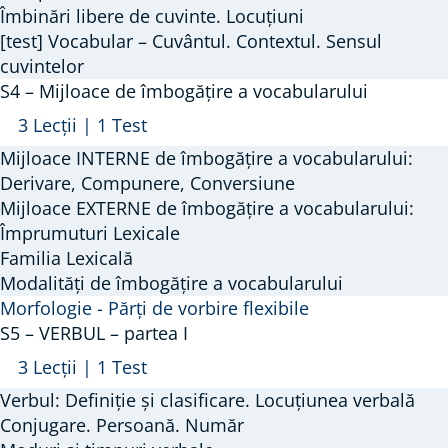
Îmbinări libere de cuvinte. Locuțiuni
[test] Vocabular – Cuvântul. Contextul. Sensul
cuvintelor
S4 – Mijloace de îmbogățire a vocabularului
Arată
S4
3 Lecții
|
1 Test
–
Mijloace INTERNE de îmbogățire a vocabularului:
Mijloace
Derivare, Compunere, Conversiune
de
Mijloace EXTERNE de îmbogățire a vocabularului:
Împrumuturi Lexicale
îmbogățire
Familia Lexicală
a
Modalități de îmbogățire a vocabularului
vocabularului
Morfologie - Părți de vorbire flexibile
S5 – VERBUL – partea I
Arată
S5
3 Lecții
|
1 Test
–
Verbul: Definiție și clasificare. Locuțiunea verbală
VERBUL
Conjugare. Persoană. Număr