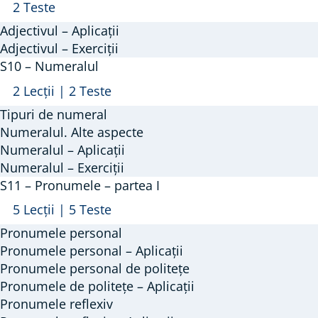
Arată
S9
2 Teste
–
Adjectivul – Aplicații
Adjectivul
Adjectivul – Exerciții
S10 – Numeralul
Arată
S10
2 Lecții
|
2 Teste
–
Tipuri de numeral
Numeralul
Numeralul. Alte aspecte
Numeralul – Aplicații
Numeralul – Exerciții
S11 – Pronumele – partea I
Arată
S11
5 Lecții
|
5 Teste
–
Pronumele personal
Pronumele
Pronumele personal – Aplicații
–
Pronumele personal de politețe
Pronumele de politețe – Aplicații
partea
Pronumele reflexiv
I