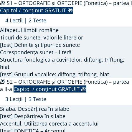
🎁 S1 – ORTOGRAFIE și ORTOEPIE (Fonetica) – partea I
Capitol / conținut GRATUIT 🎁
Arată
🎁
4 Lecții
|
2 Teste
S1
Alfabetul limbii române
–
Tipuri de sunete. Valorile literelor
ORTOGRAFIE
[test] Definiții și tipuri de sunete
Corespondența sunet – literă
și
Structura fonologică a cuvintelor: diftong, triftong,
ORTOEPIE
hiat
(Fonetica)
[test] Grupuri vocalice: diftong, triftong, hiat
–
🎁 S2 – ORTOGRAFIE și ORTOEPIE (Fonetica) – partea
partea
a II-a
Capitol / conținut GRATUIT 🎁
I
Arată
🎁
3 Lecții
|
3 Teste
S2
Silaba. Despărțirea în silabe
–
[test] Despărțirea în silabe
ORTOGRAFIE
Accentul. Utilizarea corectă a accentului
[test] FONETICA – Accentul
și