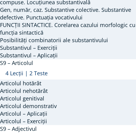
Substantivul
compuse. Locuțiunea substantivală
Gen, număr, caz. Substantive colective. Substantive
defective. Punctuația vocativului
FUNCȚII SINTACTICE. Corelarea cazului morfologic cu
funcția sintactică
Posibilități combinatorii ale substantivului
Substantivul – Exerciții
Substantivul – Aplicații
S9 – Articolul
Arată
S9
4 Lecții
|
2 Teste
–
Articolul hotărât
Articolul
Articolul nehotărât
Articolul genitival
Articolul demonstrativ
Articolul – Aplicații
Articolul – Exerciții
S9 – Adjectivul