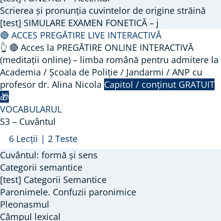
Scrierea și pronunția cuvintelor de origine străină
ORTOEPIE
[test] SIMULARE EXAMEN FONETICĂ – j
(Fonetica)
🔴 ACCES PREGĂTIRE LIVE INTERACTIVĂ
–
👆 🔴 Acces la PREGĂTIRE ONLINE INTERACTIVĂ
partea
(meditații online) – limba română pentru admitere la
a
Academia / Școala de Poliție / Jandarmi / ANP cu
II-
profesor dr. Alina Nicola
Capitol / conținut GRATUIT
a
🎁
VOCABULARUL
S3 – Cuvântul
Arată
S3
6 Lecții
|
2 Teste
–
Cuvântul: formă și sens
Cuvântul
Categorii semantice
[test] Categorii Semantice
Paronimele. Confuzii paronimice
Pleonasmul
Câmpul lexical