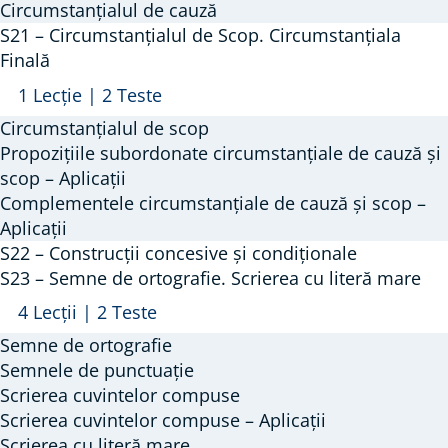
–
Circumstanțialul de cauză
Circumstanțialul
S21 – Circumstanțialul de Scop. Circumstanțiala
de
Finală
Cauză.
Arată
S21
1 Lecție
|
2 Teste
Circumstanțiala
–
Circumstanțialul de scop
de
Circumstanțialul
Propozițiile subordonate circumstanțiale de cauză și
Cauză
de
scop – Aplicații
Complementele circumstanțiale de cauză și scop –
Scop.
Aplicații
Circumstanțiala
S22 – Construcții concesive și condiționale
Finală
S23 – Semne de ortografie. Scrierea cu literă mare
Arată
S23
4 Lecții
|
2 Teste
–
Semne de ortografie
Semne
Semnele de punctuație
de
Scrierea cuvintelor compuse
Scrierea cuvintelor compuse – Aplicații
ortografie.
Scrierea cu literă mare