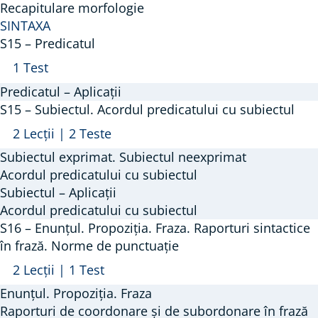
Recapitulare morfologie
Conjuncția
SINTAXA
și
S15 – Predicatul
Interjecția
Arată
S15
1 Test
–
Predicatul – Aplicații
Predicatul
S15 – Subiectul. Acordul predicatului cu subiectul
Arată
S15
2 Lecții
|
2 Teste
–
Subiectul exprimat. Subiectul neexprimat
Subiectul.
Acordul predicatului cu subiectul
Acordul
Subiectul – Aplicații
Acordul predicatului cu subiectul
predicatului
S16 – Enunțul. Propoziția. Fraza. Raporturi sintactice
cu
în frază. Norme de punctuație
subiectul
Arată
S16
2 Lecții
|
1 Test
–
Enunțul. Propoziția. Fraza
Enunțul.
Raporturi de coordonare și de subordonare în frază