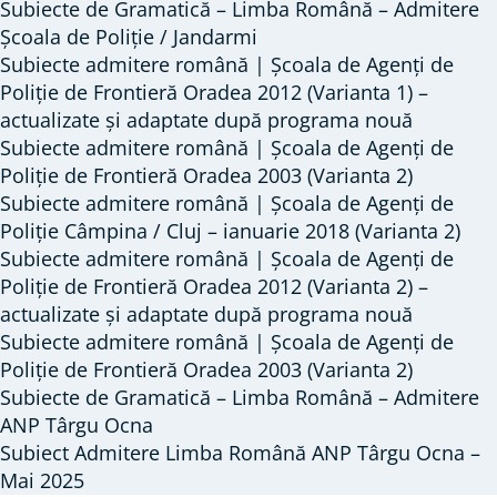
Subiecte de Gramatică – Limba Română – Admitere
de
Școala de Poliție / Jandarmi
admitere
Subiecte admitere română | Școala de Agenți de
date
Poliție de Frontieră Oradea 2012 (Varianta 1) –
actualizate și adaptate după programa nouă
în
Subiecte admitere română | Școala de Agenți de
anii
Poliție de Frontieră Oradea 2003 (Varianta 2)
trecuți
Subiecte admitere română | Școala de Agenți de
la
Poliție Câmpina / Cluj – ianuarie 2018 (Varianta 2)
Academia
Subiecte admitere română | Școala de Agenți de
/
Poliție de Frontieră Oradea 2012 (Varianta 2) –
Școala
actualizate și adaptate după programa nouă
de
Subiecte admitere română | Școala de Agenți de
Poliție de Frontieră Oradea 2003 (Varianta 2)
Poliție
Subiecte de Gramatică – Limba Română – Admitere
/
ANP Târgu Ocna
Jandarmi
Subiect Admitere Limba Română ANP Târgu Ocna –
/
Mai 2025
ANP