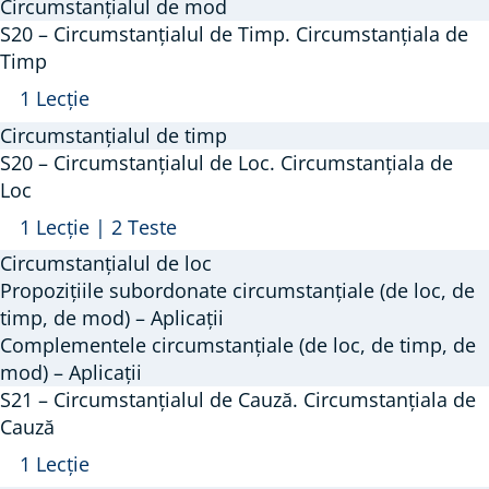
–
Circumstanțialul de mod
Circumstanțialul
S20 – Circumstanțialul de Timp. Circumstanțiala de
de
Timp
Mod.
Arată
S20
1 Lecție
Circumstanțiala
–
Circumstanțialul de timp
de
Circumstanțialul
S20 – Circumstanțialul de Loc. Circumstanțiala de
Mod
de
Loc
Timp.
Arată
S20
1 Lecție
|
2 Teste
Circumstanțiala
–
Circumstanțialul de loc
de
Circumstanțialul
Propozițiile subordonate circumstanțiale (de loc, de
Timp
de
timp, de mod) – Aplicații
Complementele circumstanțiale (de loc, de timp, de
Loc.
mod) – Aplicații
Circumstanțiala
S21 – Circumstanțialul de Cauză. Circumstanțiala de
de
Cauză
Loc
Arată
S21
1 Lecție