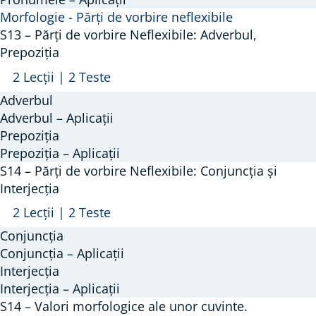
Morfologie - Părți de vorbire neflexibile
S13 – Părți de vorbire Neflexibile: Adverbul,
Prepoziția
Arată
S13
2 Lecții
|
2 Teste
–
Adverbul
Părți
Adverbul – Aplicații
de
Prepoziția
Prepoziția – Aplicații
vorbire
S14 – Părți de vorbire Neflexibile: Conjuncția și
Neflexibile:
Interjecția
Adverbul,
Arată
S14
2 Lecții
|
2 Teste
Prepoziția
–
Conjuncția
Părți
Conjuncția – Aplicații
de
Interjecția
Interjecția – Aplicații
vorbire
S14 – Valori morfologice ale unor cuvinte.
Neflexibile: