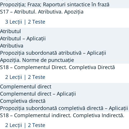
Propoziția.
Propoziția; Fraza; Raporturi sintactice în frază
S17 – Atributul. Atributiva. Apoziția
Fraza.
Raporturi
Arată
S17
3 Lecții
|
2 Teste
sintactice
–
Atributul
în
Atributul.
Atributul – Aplicații
frază.
Atributiva.
Atributiva
Propoziția subordonată atributivă – Aplicații
Norme
Apoziția
Apoziția. Norme de punctuație
de
S18 – Complementul Direct. Completiva Directă
punctuație
Arată
S18
2 Lecții
|
2 Teste
–
Complementul direct
Complementul
Complementul direct – Aplicații
Direct.
Completiva directă
Propoziția subordonată completivă directă – Aplicații
Completiva
S18 – Complementul indirect. Completiva Indirectă.
Directă
Arată
S18
2 Lecții
|
2 Teste