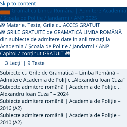
Skip to content
Gramatică Limba Română | Admitere Academia
/ Școala de Poliție / Jandarmi / ANP 2025
🎁 Materie, Teste, Grile cu ACCES GRATUIT
🎁 GRILE GRATUITE de GRAMATICĂ LIMBA ROMÂNĂ
din subiecte de admitere date în anii trecuți la
Academia / Școala de Poliție / Jandarmi / ANP
Capitol / conținut GRATUIT 🎁
Închide
🎁
3 Lecții
|
9 Teste
GRILE
Subiecte cu Grile de Gramatică – Limba Română –
GRATUITE
Admitere Academia de Poliție „Alexandru Ioan Cuza”
de
Subiecte admitere română | Academia de Poliție ,,
Alexandru Ioan Cuza ” – 2024
GRAMATICĂ
Subiecte admitere română | Academia de Poliție –
LIMBA
2016 (A2)
ROMÂNĂ
Subiecte admitere română | Academia de Poliție –
din
2010 (A2)
subiecte