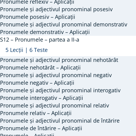
Pronumele reflexiv – Aplicații
Pronumele și adjectivul pronominal posesiv
Pronumele posesiv – Aplicații
Pronumele și adjectivul pronominal demonstrativ
Pronumele demonstrativ – Aplicații
S12 – Pronumele – partea a II-a
Arată
S12
5 Lecții
|
6 Teste
–
Pronumele și adjectivul pronominal nehotărât
Pronumele
Pronumele nehotărât – Aplicații
–
Pronumele și adjectivul pronominal negativ
Pronumele negativ – Aplicații
partea
Pronumele și adjectivul pronominal interogativ
a
Pronumele interogativ – Aplicații
II-
Pronumele și adjectivul pronominal relativ
a
Pronumele relativ – Aplicații
Pronumele și adjectivul pronominal de întărire
Pronumele de întărire – Aplicații
Pronumele – Aplicații