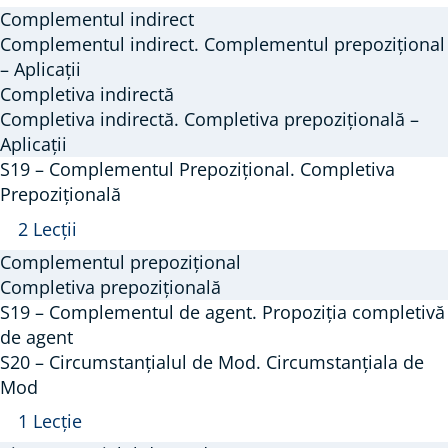
–
Complementul indirect
Complementul
Complementul indirect. Complementul prepozițional
indirect.
– Aplicații
Completiva indirectă
Completiva
Completiva indirectă. Completiva prepozițională –
Indirectă.
Aplicații
S19 – Complementul Prepozițional. Completiva
Prepozițională
Arată
S19
2 Lecții
–
Complementul prepozițional
Complementul
Completiva prepozițională
Prepozițional.
S19 – Complementul de agent. Propoziția completivă
de agent
Completiva
S20 – Circumstanțialul de Mod. Circumstanțiala de
Prepozițională
Mod
Arată
S20
1 Lecție