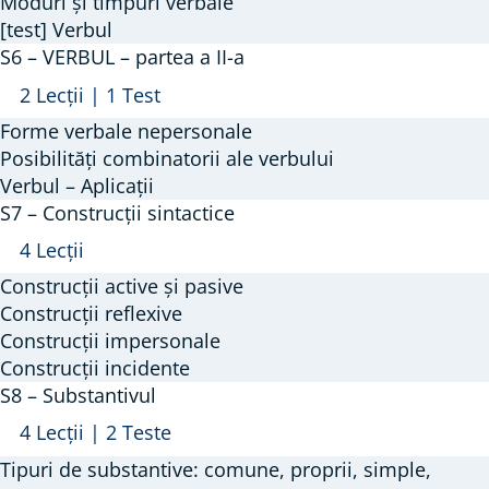
–
Moduri și timpuri verbale
[test] Verbul
partea
S6 – VERBUL – partea a II-a
I
Arată
S6
2 Lecții
|
1 Test
–
Forme verbale nepersonale
VERBUL
Posibilități combinatorii ale verbului
–
Verbul – Aplicații
S7 – Construcții sintactice
partea
a
Arată
S7
4 Lecții
II-
–
Construcții active și pasive
a
Construcții
Construcții reflexive
sintactice
Construcții impersonale
Construcții incidente
S8 – Substantivul
Arată
S8
4 Lecții
|
2 Teste
–
Tipuri de substantive: comune, proprii, simple,