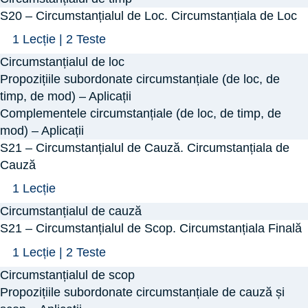
de
Circumstanțialul
S20 – Circumstanțialul de Loc. Circumstanțiala de Loc
Mod
de
Arată
S20
1 Lecție
|
2 Teste
Timp.
–
Circumstanțialul de loc
Circumstanțiala
Circumstanțialul
Propozițiile subordonate circumstanțiale (de loc, de
de
de
timp, de mod) – Aplicații
Timp
Complementele circumstanțiale (de loc, de timp, de
Loc.
mod) – Aplicații
Circumstanțiala
S21 – Circumstanțialul de Cauză. Circumstanțiala de
de
Cauză
Loc
Arată
S21
1 Lecție
–
Circumstanțialul de cauză
Circumstanțialul
S21 – Circumstanțialul de Scop. Circumstanțiala Finală
de
Arată
S21
1 Lecție
|
2 Teste
Cauză.
–
Circumstanțialul de scop
Circumstanțiala
Circumstanțialul
Propozițiile subordonate circumstanțiale de cauză și
de