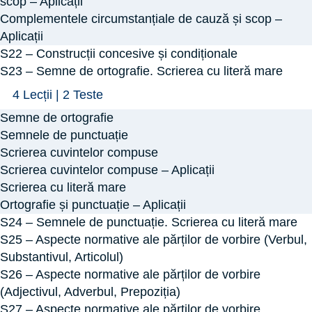
de
scop – Aplicații
Cauză
Complementele circumstanțiale de cauză și scop –
Scop.
Aplicații
Circumstanțiala
S22 – Construcții concesive și condiționale
Finală
S23 – Semne de ortografie. Scrierea cu literă mare
Arată
S23
4 Lecții
|
2 Teste
–
Semne de ortografie
Semne
Semnele de punctuație
de
Scrierea cuvintelor compuse
Scrierea cuvintelor compuse – Aplicații
ortografie.
Scrierea cu literă mare
Scrierea
Ortografie și punctuație – Aplicații
cu
S24 – Semnele de punctuație. Scrierea cu literă mare
literă
S25 – Aspecte normative ale părților de vorbire (Verbul,
mare
Substantivul, Articolul)
S26 – Aspecte normative ale părților de vorbire
(Adjectivul, Adverbul, Prepoziția)
S27 – Aspecte normative ale părților de vorbire