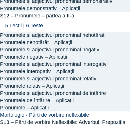
Pronumele și adjectivul pronominal demonstrativ
Pronumele demonstrativ – Aplicații
S12 – Pronumele – partea a II-a
Arată
S12
5 Lecții
|
6 Teste
–
Pronumele și adjectivul pronominal nehotărât
Pronumele
Pronumele nehotărât – Aplicații
–
Pronumele și adjectivul pronominal negativ
Pronumele negativ – Aplicații
partea
Pronumele și adjectivul pronominal interogativ
a
Pronumele interogativ – Aplicații
II-
Pronumele și adjectivul pronominal relativ
a
Pronumele relativ – Aplicații
Pronumele și adjectivul pronominal de întărire
Pronumele de întărire – Aplicații
Pronumele – Aplicații
Morfologie - Părți de vorbire neflexibile
S13 – Părți de vorbire Neflexibile: Adverbul, Prepoziția