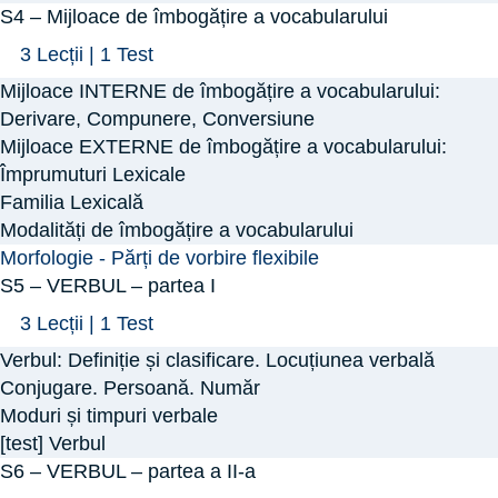
S4 – Mijloace de îmbogățire a vocabularului
Arată
S4
3 Lecții
|
1 Test
–
Mijloace INTERNE de îmbogățire a vocabularului:
Mijloace
Derivare, Compunere, Conversiune
de
Mijloace EXTERNE de îmbogățire a vocabularului:
Împrumuturi Lexicale
îmbogățire
Familia Lexicală
a
Modalități de îmbogățire a vocabularului
vocabularului
Morfologie - Părți de vorbire flexibile
S5 – VERBUL – partea I
Arată
S5
3 Lecții
|
1 Test
–
Verbul: Definiție și clasificare. Locuțiunea verbală
VERBUL
Conjugare. Persoană. Număr
–
Moduri și timpuri verbale
[test] Verbul
partea
S6 – VERBUL – partea a II-a
I