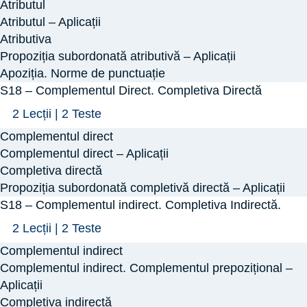
–
Atributul
în
Atributul.
Atributul – Aplicații
frază.
Atributiva.
Atributiva
Propoziția subordonată atributivă – Aplicații
Norme
Apoziția
Apoziția. Norme de punctuație
de
S18 – Complementul Direct. Completiva Directă
punctuație
Arată
S18
2 Lecții
|
2 Teste
–
Complementul direct
Complementul
Complementul direct – Aplicații
Direct.
Completiva directă
Propoziția subordonată completivă directă – Aplicații
Completiva
S18 – Complementul indirect. Completiva Indirectă.
Directă
Arată
S18
2 Lecții
|
2 Teste
–
Complementul indirect
Complementul
Complementul indirect. Complementul prepozițional –
indirect.
Aplicații
Completiva indirectă
Completiva