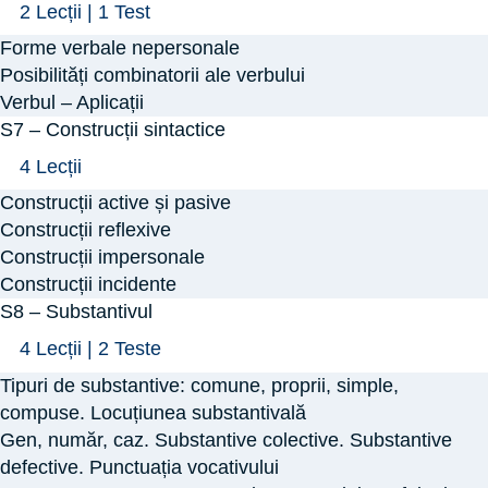
Arată
S6
2 Lecții
|
1 Test
–
Forme verbale nepersonale
VERBUL
Posibilități combinatorii ale verbului
–
Verbul – Aplicații
S7 – Construcții sintactice
partea
a
Arată
S7
4 Lecții
II-
–
Construcții active și pasive
a
Construcții
Construcții reflexive
sintactice
Construcții impersonale
Construcții incidente
S8 – Substantivul
Arată
S8
4 Lecții
|
2 Teste
–
Tipuri de substantive: comune, proprii, simple,
Substantivul
compuse. Locuțiunea substantivală
Gen, număr, caz. Substantive colective. Substantive
defective. Punctuația vocativului