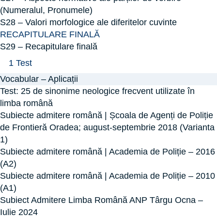
(Numeralul, Pronumele)
S28 – Valori morfologice ale diferitelor cuvinte
RECAPITULARE FINALĂ
S29 – Recapitulare finală
Arată
S29
1 Test
–
Vocabular – Aplicații
Recapitulare
Test: 25 de sinonime neologice frecvent utilizate în
finală
limba română
Subiecte admitere română | Școala de Agenți de Poliție
de Frontieră Oradea; august-septembrie 2018 (Varianta
1)
Subiecte admitere română | Academia de Poliție – 2016
(A2)
Subiecte admitere română | Academia de Poliție – 2010
(A1)
Subiect Admitere Limba Română ANP Târgu Ocna –
Iulie 2024