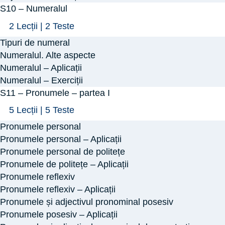
S10 – Numeralul
Arată
S10
2 Lecții
|
2 Teste
–
Tipuri de numeral
Numeralul
Numeralul. Alte aspecte
Numeralul – Aplicații
Numeralul – Exerciții
S11 – Pronumele – partea I
Arată
S11
5 Lecții
|
5 Teste
–
Pronumele personal
Pronumele
Pronumele personal – Aplicații
–
Pronumele personal de politețe
Pronumele de politețe – Aplicații
partea
Pronumele reflexiv
I
Pronumele reflexiv – Aplicații
Pronumele și adjectivul pronominal posesiv
Pronumele posesiv – Aplicații