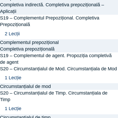
Completiva indirectă. Completiva prepozițională –
Indirectă.
Aplicații
S19 – Complementul Prepozițional. Completiva
Prepozițională
Arată
S19
2 Lecții
–
Complementul prepozițional
Complementul
Completiva prepozițională
Prepozițional.
S19 – Complementul de agent. Propoziția completivă
de agent
Completiva
S20 – Circumstanțialul de Mod. Circumstanțiala de Mod
Prepozițională
Arată
S20
1 Lecție
–
Circumstanțialul de mod
Circumstanțialul
S20 – Circumstanțialul de Timp. Circumstanțiala de
de
Timp
Mod.
Arată
S20
1 Lecție
Circumstanțiala
–
Circumstanțialul de timp