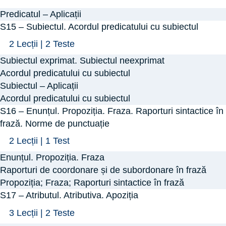
–
Predicatul – Aplicații
Predicatul
S15 – Subiectul. Acordul predicatului cu subiectul
Arată
S15
2 Lecții
|
2 Teste
–
Subiectul exprimat. Subiectul neexprimat
Subiectul.
Acordul predicatului cu subiectul
Acordul
Subiectul – Aplicații
Acordul predicatului cu subiectul
predicatului
S16 – Enunțul. Propoziția. Fraza. Raporturi sintactice în
cu
frază. Norme de punctuație
subiectul
Arată
S16
2 Lecții
|
1 Test
–
Enunțul. Propoziția. Fraza
Enunțul.
Raporturi de coordonare și de subordonare în frază
Propoziția.
Propoziția; Fraza; Raporturi sintactice în frază
S17 – Atributul. Atributiva. Apoziția
Fraza.
Raporturi
Arată
S17
3 Lecții
|
2 Teste
sintactice