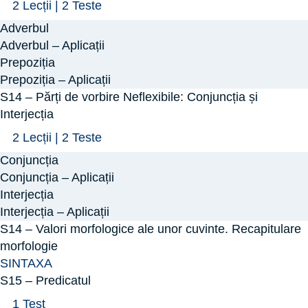
Arată
S13
2 Lecții
|
2 Teste
–
Adverbul
Părți
Adverbul – Aplicații
de
Prepoziția
Prepoziția – Aplicații
vorbire
S14 – Părți de vorbire Neflexibile: Conjuncția și
Neflexibile:
Interjecția
Adverbul,
Arată
S14
2 Lecții
|
2 Teste
Prepoziția
–
Conjuncția
Părți
Conjuncția – Aplicații
de
Interjecția
Interjecția – Aplicații
vorbire
S14 – Valori morfologice ale unor cuvinte. Recapitulare
Neflexibile:
morfologie
Conjuncția
SINTAXA
și
S15 – Predicatul
Interjecția
Arată
S15
1 Test