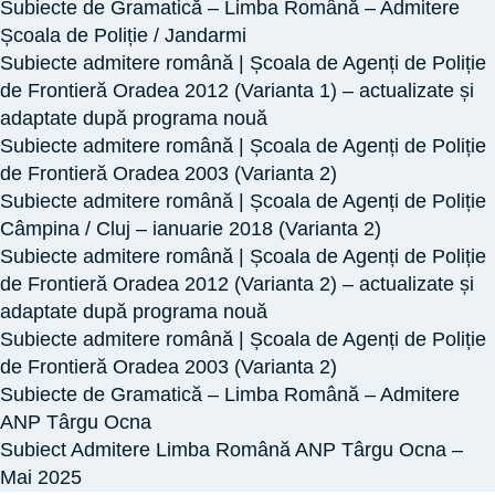
Subiecte de Gramatică – Limba Română – Admitere
de
Școala de Poliție / Jandarmi
admitere
Subiecte admitere română | Școala de Agenți de Poliție
date
de Frontieră Oradea 2012 (Varianta 1) – actualizate și
adaptate după programa nouă
în
Subiecte admitere română | Școala de Agenți de Poliție
anii
de Frontieră Oradea 2003 (Varianta 2)
trecuți
Subiecte admitere română | Școala de Agenți de Poliție
la
Câmpina / Cluj – ianuarie 2018 (Varianta 2)
Academia
Subiecte admitere română | Școala de Agenți de Poliție
/
de Frontieră Oradea 2012 (Varianta 2) – actualizate și
Școala
adaptate după programa nouă
de
Subiecte admitere română | Școala de Agenți de Poliție
de Frontieră Oradea 2003 (Varianta 2)
Poliție
Subiecte de Gramatică – Limba Română – Admitere
/
ANP Târgu Ocna
Jandarmi
Subiect Admitere Limba Română ANP Târgu Ocna –
/
Mai 2025
ANP