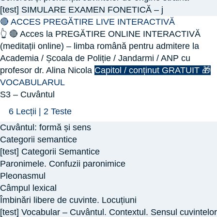
ORTOEPIE
[test] SIMULARE EXAMEN FONETICĂ – j
(Fonetica)
🔴 ACCES PREGĂTIRE LIVE INTERACTIVĂ
–
👆 🔴 Acces la PREGĂTIRE ONLINE INTERACTIVĂ
partea
(meditații online) – limba română pentru admitere la
a
Academia / Școala de Poliție / Jandarmi / ANP cu
II-
profesor dr. Alina Nicola
Capitol / conținut GRATUIT 🎁
a
VOCABULARUL
S3 – Cuvântul
Arată
S3
6 Lecții
|
2 Teste
–
Cuvântul: formă și sens
Cuvântul
Categorii semantice
[test] Categorii Semantice
Paronimele. Confuzii paronimice
Pleonasmul
Câmpul lexical
Îmbinări libere de cuvinte. Locuțiuni
[test] Vocabular – Cuvântul. Contextul. Sensul cuvintelor