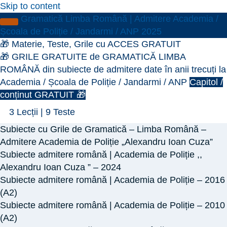
Skip to content
Gramatică Limba Română | Admitere Academia /
Școala de Poliție / Jandarmi / ANP 2025
🎁 Materie, Teste, Grile cu ACCES GRATUIT
🎁 GRILE GRATUITE de GRAMATICĂ LIMBA
ROMÂNĂ din subiecte de admitere date în anii trecuți la
Academia / Școala de Poliție / Jandarmi / ANP
Capitol /
conținut GRATUIT 🎁
Închide
🎁
3 Lecții
|
9 Teste
GRILE
Subiecte cu Grile de Gramatică – Limba Română –
GRATUITE
Admitere Academia de Poliție „Alexandru Ioan Cuza”
de
Subiecte admitere română | Academia de Poliție ,,
Alexandru Ioan Cuza ” – 2024
GRAMATICĂ
Subiecte admitere română | Academia de Poliție – 2016
LIMBA
(A2)
ROMÂNĂ
Subiecte admitere română | Academia de Poliție – 2010
din
(A2)
subiecte