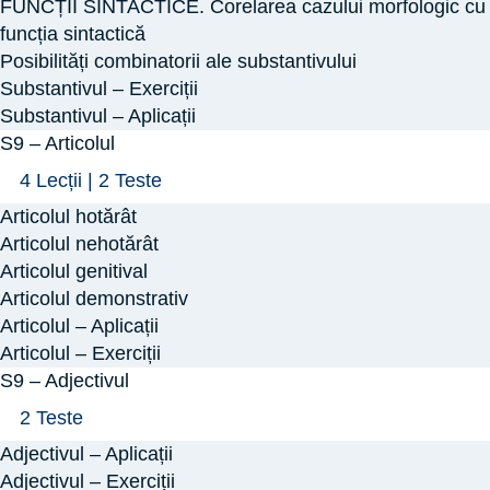
FUNCȚII SINTACTICE. Corelarea cazului morfologic cu
funcția sintactică
Posibilități combinatorii ale substantivului
Substantivul – Exerciții
Substantivul – Aplicații
S9 – Articolul
Arată
S9
4 Lecții
|
2 Teste
–
Articolul hotărât
Articolul
Articolul nehotărât
Articolul genitival
Articolul demonstrativ
Articolul – Aplicații
Articolul – Exerciții
S9 – Adjectivul
Arată
S9
2 Teste
–
Adjectivul – Aplicații
Adjectivul
Adjectivul – Exerciții