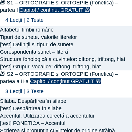
🎁 S1 – ORTOGRAFIE și ORTOEPIE (Fonetica) –
partea I
Capitol / conținut GRATUIT 🎁
Arată
🎁
4 Lecții
|
2 Teste
S1
Alfabetul limbii române
–
Tipuri de sunete. Valorile literelor
ORTOGRAFIE
[test] Definiții și tipuri de sunete
Corespondența sunet – literă
și
Structura fonologică a cuvintelor: diftong, triftong, hiat
ORTOEPIE
[test] Grupuri vocalice: diftong, triftong, hiat
(Fonetica)
🎁 S2 – ORTOGRAFIE și ORTOEPIE (Fonetica) –
–
partea a II-a
Capitol / conținut GRATUIT 🎁
partea
Arată
🎁
3 Lecții
|
3 Teste
I
S2
Silaba. Despărțirea în silabe
–
[test] Despărțirea în silabe
ORTOGRAFIE
Accentul. Utilizarea corectă a accentului
[test] FONETICA – Accentul
și
Scrierea și pronunția cuvintelor de origine străină