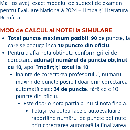
Mai jos aveți exact modelul de subiect de examen
pentru Evaluare Națională 2024 – Limba și Literatura
Română.
MOD de CALCUL al NOTEI la SIMULARE
Total puncte maximum posibil: 90
de puncte, la
care se adaugă încă
10 puncte din oficiu
.
Pentru a afla nota obținută conform grilei de
corectare,
adunați numărul de puncte obținut
cu 10
, apoi
împărțiți totul la 10
.
înainte de corectarea profesorului, numărul
maxim de puncte posibil doar prin corectarea
automată este:
34 de puncte
, fără cele 10
puncte din oficiu.
Este doar o notă parțială, nu și nota finală.
Totuși, vă puteți face o autoevaluare
raportând numărul de puncte obținute
prin corectarea automată la finalizarea