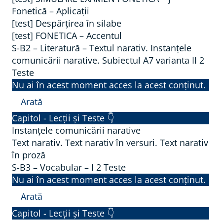
r
t
r
B
Fonetică – Aplicații
a
o
b
[test] Despărțirea în silabe
2
t
g
i
[test] FONETICA – Accentul
–
u
r
r
S-B2 – Literatură – Textul narativ. Instanțele
G
r
a
comunicării narative. Subiectul A7 varianta II
2
i
r
ă
Teste
f
i
a
–
Nu ai în acest moment acces la acest conținut.
i
d
m
T
e
Arată
i
a
e
ș
S
r
Capitol - Lecții și Teste 👇
t
x
i
-
e
Instanțele comunicării narative
i
t
O
B
Text narativ. Text narativ în versuri. Text narativ
c
c
l
în proză
r
2
t
ă
i
S-B3 – Vocabular – I
2 Teste
t
–
e
–
Nu ai în acest moment acces la acest conținut.
t
o
L
î
O
e
Arată
e
i
n
r
r
S
p
t
v
Capitol - Lecții și Teste 👇
t