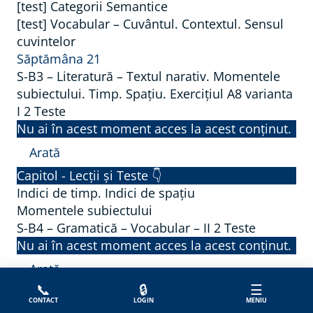
a
-
i
[test] Categorii Semantice
e
o
o
r
B
[test] Vocabular – Cuvântul. Contextul. Sensul
e
r
r
g
.
cuvintelor
3
–
a
b
r
Săptămâna 21
T
–
I
t
i
a
S-B3 – Literatură – Textul narativ. Momentele
e
V
u
r
subiectului. Timp. Spațiu. Exercițiul A8 varianta
f
x
o
r
e
I
2 Teste
i
t
c
ă
i
Nu ai în acest moment acces la acest conținut.
e
n
a
–
n
ș
Arată
o
b
T
d
S
i
Capitol - Lecții și Teste 👇
n
u
e
i
-
O
Indici de timp. Indici de spațiu
l
l
x
r
B
Momentele subiectului
r
i
a
t
e
S-B4 – Gramatică – Vocabular – II
2 Teste
3
t
t
r
u
c
Nu ai în acest moment acces la acest conținut.
–
o
e
–
l
t
L
Arată
e
r
I
n
ă
S
i
📞
🔒
☰
p
Capitol - Lecții și Teste 👇
a
a
(
CONTACT
LOGIN
MENIU
-
t
i
Modalități de îmbogățire a vocabularului