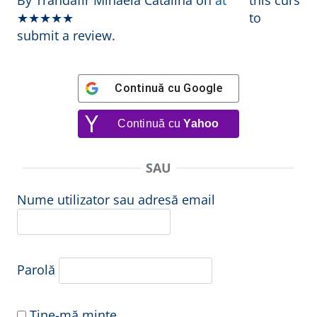
By Trandafir Mihaela Cătălina
on
at
this curs
★★★★★
to
submit a review.
Continuă cu
Google
Continuă cu
Yahoo
SAU
Nume utilizator sau adresă email
Parolă
Ține-mă minte