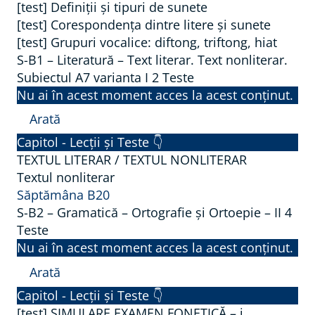
-
[test] Definiții și tipuri de sunete
.
B
[test] Corespondența dintre litere și sunete
T
[test] Grupuri vocalice: diftong, triftong, hiat
1
r
S-B1 – Literatură – Text literar. Text nonliterar.
–
a
Subiectul A7 varianta I
2 Teste
G
n
Nu ai în acest moment acces la acest conținut.
r
s
Arată
a
f
S
Capitol - Lecții și Teste 👇
m
o
-
TEXTUL LITERAR / TEXTUL NONLITERAR
a
r
B
Textul nonliterar
t
m
Săptămâna B20
1
i
a
S-B2 – Gramatică – Ortografie și Ortoepie – II
4
–
c
r
Teste
L
ă
e
Nu ai în acest moment acces la acest conținut.
i
–
a
Arată
t
O
v
S
Capitol - Lecții și Teste 👇
e
r
o
-
[test] SIMULARE EXAMEN FONETICĂ – j