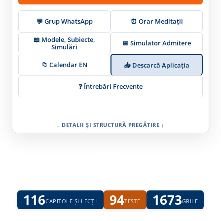
💬 Grup WhatsApp
⏰ Orar Meditații
📖 Modele, Subiecte,
📅 Simulator Admitere
Simulări
📁 Calendar EN
📥 Descarcă Aplicația
❓ Întrebări Frecvente
↓ DETALII ȘI STRUCTURĂ PREGĂTIRE ↓
116
94
1673
CAPITOLE ȘI LECȚII
TESTE
GRILE