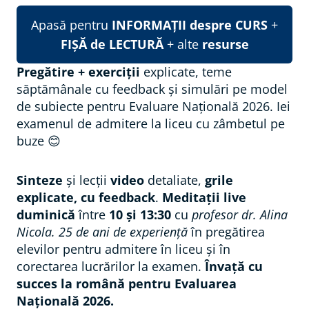
Apasă pentru
INFORMAȚII despre CURS
+
FIȘĂ de LECTURĂ
+ alte
resurse
Pregătire + exerciții
explicate, teme
săptămânale cu feedback și simulări pe model
de subiecte pentru Evaluare Națională 2026. Iei
examenul de admitere la liceu cu zâmbetul pe
buze 😊
Sinteze
și lecții
video
detaliate,
grile
explicate, cu feedback
.
Meditații live
duminică
între
10 și 13:30
cu
profesor dr. Alina
Nicola. 25 de ani de experiență
în pregătirea
elevilor pentru admitere în liceu și în
corectarea lucrărilor la examen.
Învață cu
succes la română pentru Evaluarea
Națională 2026.