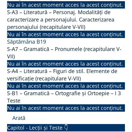
r
Nu ai în acest moment acces la acest conținut.
a
S-A3 – Literatură – Personaj. Modalități de
caracterizare a personajului. Caracterizarea
t
personajului (recapitulare V-VII)
u
Nu ai în acest moment acces la acest conținut.
r
Săptămâna B19
ă
S-A7 – Gramatică – Pronumele (recapitulare V-
–
VII)
R
Nu ai în acest moment acces la acest conținut.
e
S-A4 – Literatură – Figuri de stil. Elemente de
z
versificație (recapitulare V-VII)
Nu ai în acest moment acces la acest conținut.
u
S-B1 – Gramatică – Ortografie și Ortoepie – I
3
m
Teste
a
Nu ai în acest moment acces la acest conținut.
t
Arată
u
S
l
Capitol - Lecții și Teste 👇