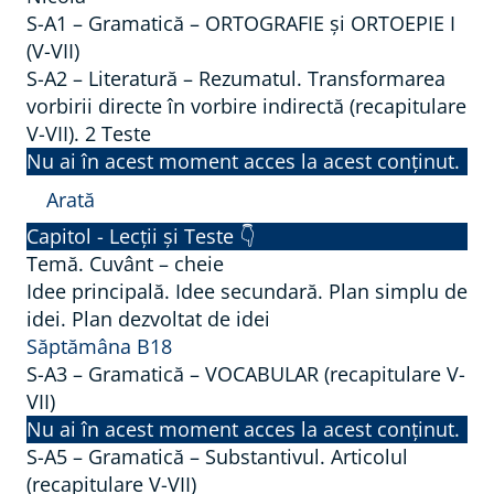
S-A1 – Gramatică – ORTOGRAFIE și ORTOEPIE I
(V-VII)
S-A2 – Literatură – Rezumatul. Transformarea
vorbirii directe în vorbire indirectă (recapitulare
V-VII).
2 Teste
Nu ai în acest moment acces la acest conținut.
Arată
S
Capitol - Lecții și Teste 👇
-
Temă. Cuvânt – cheie
A
Idee principală. Idee secundară. Plan simplu de
idei. Plan dezvoltat de idei
2
Săptămâna B18
–
S-A3 – Gramatică – VOCABULAR (recapitulare V-
L
VII)
i
Nu ai în acest moment acces la acest conținut.
t
S-A5 – Gramatică – Substantivul. Articolul
e
(recapitulare V-VII)