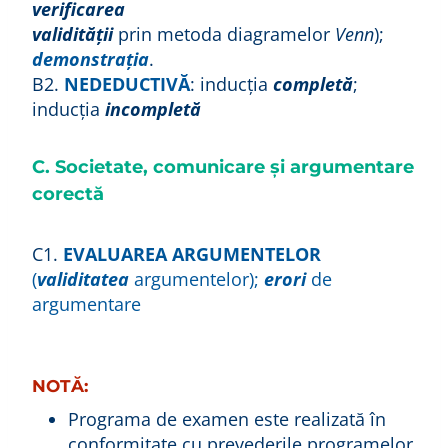
verificarea
validităţii
prin metoda diagramelor
Venn
);
demonstraţia
.
B2.
NEDEDUCTIVĂ
: inducţia
completă
;
inducţia
incompletă
C. Societate, comunicare şi argumentare
corectă
C1.
EVALUAREA ARGUMENTELOR
(
validitatea
argumentelor);
erori
de
argumentare
NOTĂ:
Programa de examen este realizată în
conformitate cu prevederile programelor