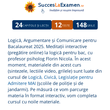
Skip
to
content
24
12
148
CAPITOLE ȘI LECȚII
TESTE
GRILE
Logică, Argumentare și Comunicare pentru
Bacalaureat 2025. Meditații interactive
(pregătire online) la logică pentru bac, cu
profesor psiholog Florin Nicola. În acest
moment, materialele din acest curs
(sintezele, lectiile video, grilele) sunt luate din
cursul de
Logică, Civică, Legislație pentru
Admitere MAI
(școlile de poliție și de
jandarmi). Pe măsură ce vom parcurge
materia în format interactiv, vom completa
cursul cu noile materiale.