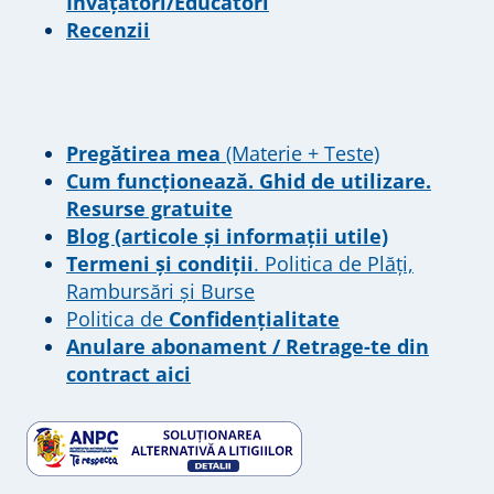
Învățători/Educatori
Recenzii
Pregătirea mea
(Materie + Teste)
Cum funcționează. Ghid de utilizare.
Resurse gratuite
Blog (articole și informații utile)
Termeni și condiții
. Politica de Plăți,
Rambursări și Burse
Politica de
Confidențialitate
Anulare abonament / Retrage-te din
contract aici