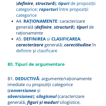
(
definire
,
structură
);
tipuri
de propoziţii
categorice
;
raporturi
între propoziţii
categorice
A4.
RAȚIONAMENTE
: caracterizare
generală (
definire
,
structură
);
tipuri
de
raţionamente
A5.
DEFINIREA
şi
CLASIFICAREA
:
caracterizare
generală;
corectitudine
în
definire
şi
clasificare
B1. Tipuri de argumentare
B1.
DEDUCTIVĂ
: argumente/raţionamente
imediate cu propoziţii categorice
(
conversiunea
şi
obversiunea
);
silogismul
(caracterizare
generală,
figuri şi moduri
silogistice,