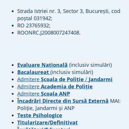
Strada Istriei nr. 3, Sector 3, București, cod
poștal 031942;
RO 23765932;
ROONRC.J2008007247408.
Evaluare Națională
(inclusiv simulări)
Bacalaureat
(inclusiv simulări)
Admitere
Școala de Poliție
/
Jandarmi
Admitere
Academia de Poliție
Admitere
Școala ANP
Încadrări Directe din Sursă Externă
MAI:
Poliție, Jandarmi și ANP
Teste Psihologice
Titularizare/Definitivat