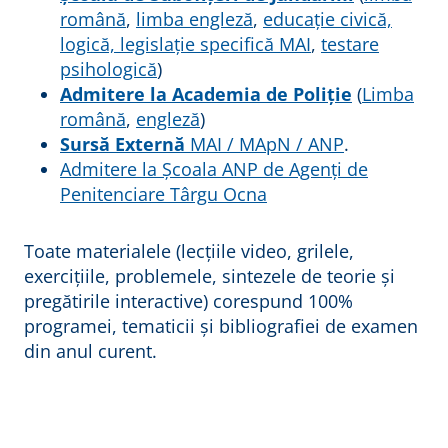
română
,
limba engleză
,
educație civică,
logică, legislație specifică MAI
,
testare
psihologică
)
Admitere la Academia de Poliție
(
Limba
română
,
engleză
)
Sursă Externă
MAI / MApN / ANP
.
Admitere la Școala ANP de Agenți de
Penitenciare Târgu Ocna
Toate materialele (lecțiile video, grilele,
exercițiile, problemele, sintezele de teorie și
pregătirile interactive) corespund 100%
programei, tematicii și bibliografiei de examen
din anul curent.