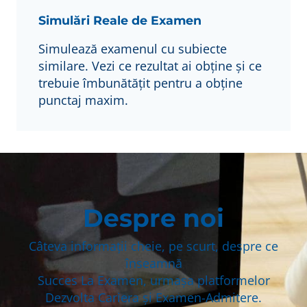
Simulări Reale de Examen
Simulează examenul cu subiecte
similare. Vezi ce rezultat ai obține și ce
trebuie îmbunătățit pentru a obține
punctaj maxim.
Despre noi
Câteva informații cheie, pe scurt, despre ce
înseamnă
Succes La Examen, urmașa platformelor
Dezvolta Cariera și Examen-Admitere.