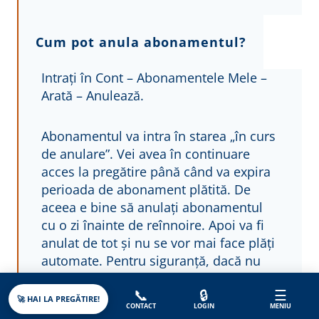
Cum pot anula abonamentul?
Intrați în Cont – Abonamentele Mele –
Arată – Anulează.
Abonamentul va intra în starea „în curs
de anulare”. Vei avea în continuare
acces la pregătire până când va expira
perioada de abonament plătită. De
aceea e bine să anulați abonamentul
cu o zi înainte de reînnoire. Apoi va fi
anulat de tot și nu se vor mai face plăți
automate. Pentru siguranță, dacă nu
mai aveți deloc nevoie de serviciile
📞
🔒
☰
noastre, dumneavoastră, vă recomand
🚀 HAI LA PREGĂTIRE!
CONTACT
LOGIN
MENIU
să ștergeți metoda de plată (datele