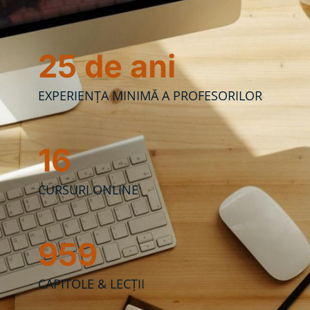
25 de ani
EXPERIENȚA MINIMĂ A PROFESORILOR
16
CURSURI ONLINE
959
CAPITOLE & LECȚII