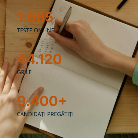
1.665
TESTE ONLINE
44.120
GRILE
9.400+
CANDIDAȚI PREGĂTIȚI