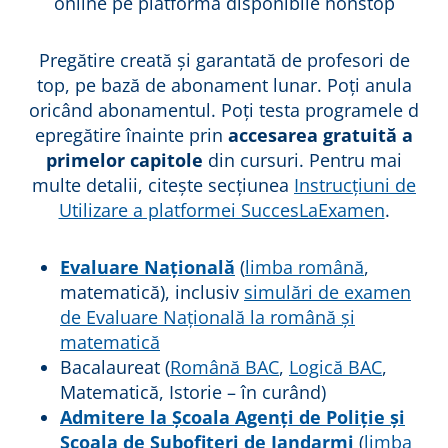
online pe platformă disponibile nonstop
Pregătire creată și garantată de profesori de
top, pe bază de abonament lunar. Poți anula
oricând abonamentul. Poți testa programele d
epregătire înainte prin
accesarea gratuită a
primelor capitole
din cursuri. Pentru mai
multe detalii, citește secțiunea
Instrucțiuni de
Utilizare a platformei SuccesLaExamen
.
Evaluare Națională
(
limba română
,
matematică), inclusiv
simulări de examen
de Evaluare Națională la română și
matematică
Bacalaureat (
Română BAC
,
Logică BAC
,
Matematică, Istorie – în curând)
Admitere la Școala Agenți de Poliție și
Școala de Subofițeri de Jandarmi
(
limba