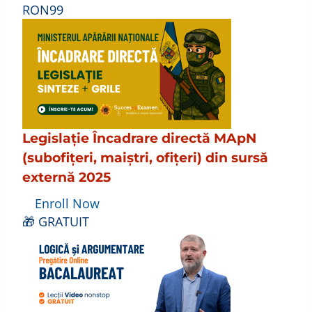
RON99
Legislație Încadrare directă MApN
(subofițeri, maiștri, ofițeri) din sursă
externă 2025
Enroll Now
🎁 GRATUIT