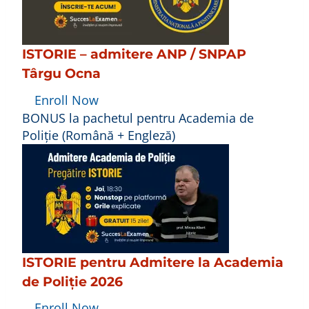
ISTORIE – admitere ANP / SNPAP
Târgu Ocna
Enroll Now
BONUS la pachetul pentru Academia de
Poliție (Română + Engleză)
ISTORIE pentru Admitere la Academia
de Poliție 2026
Enroll Now