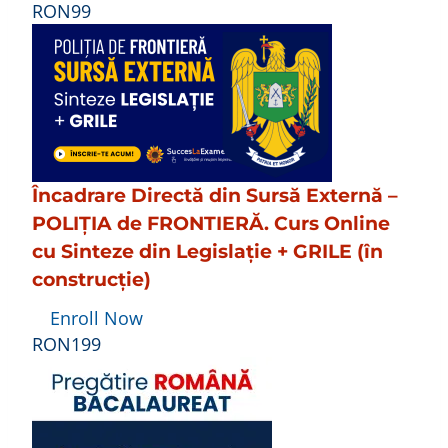
RON99
Încadrare Directă din Sursă Externă –
POLIȚIA de FRONTIERĂ. Curs Online
cu Sinteze din Legislație + GRILE (în
construcție)
Enroll Now
RON199