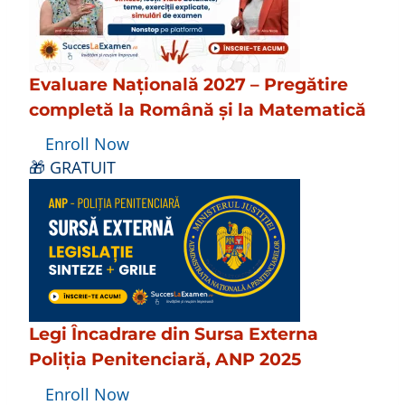
Evaluare Națională 2027 – Pregătire
completă la Română și la Matematică
Enroll Now
🎁 GRATUIT
Legi Încadrare din Sursa Externa
Poliția Penitenciară, ANP 2025
Enroll Now