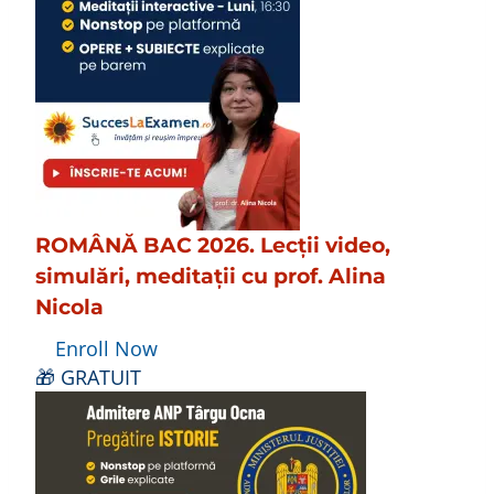
ROMÂNĂ BAC 2026. Lecții video,
simulări, meditații cu prof. Alina
Nicola
Enroll Now
🎁 GRATUIT