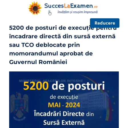
Skip
to
content
P
Reducere
5200 de posturi de execuție pentru
r
o
încadrare directă din sursă externă
d
u
sau TCO deblocate prin
s
momorandumul aprobat de
c
u
Guvernul României
r
e
d
u
c
e
r
e