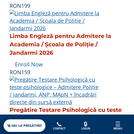
RON199
Limba Engleză pentru Admitere la
Academia / Școala de Poliție /
Jandarmi 2026
Enroll Now
RON159
Pregătire Testare Psihologică cu teste
psihologice – Admitere Poliție /
📞
🔒
☰
Jandarmi, ANP, MApN + încadrări
🚀 HAI LA PREGĂTIRE!
CONTACT
LOGIN
MENIU